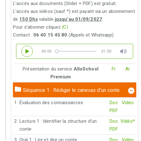
L’accès aux documents (Slider + PDF) est gratuit.
L’accès aux vidéos (sauf *) est payant via un abonnement
de
150 Dhs
valable
jusqu’au 01/09/2027
.
Pour s’abonner cliquez
ICI
Contact :
06 40 15 45 80
(Appels et Whatsapp)
00:00
01:50
Présentation du service
AlloSchool
Fr
Ar
Premium
Séquence 1 : Rédiger le canevas d'un conte
1
Évaluation des connaissances
Doc
Vidéo
PDF
2
Lecture 1 : Identifier la structure d'un
Doc
Vidéo*
conte
PDF
3
Oral 1 : Lire et dire un conte
Doc
Vidéo