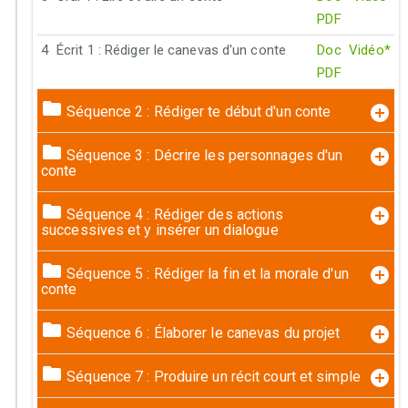
PDF
4
Écrit 1 : Rédiger le canevas d'un conte
Doc
Vidéo*
PDF
Séquence 2 : Rédiger te début d'un conte
Séquence 3 : Décrire les personnages d'un
conte
Séquence 4 : Rédiger des actions
successives et y insérer un dialogue
Séquence 5 : Rédiger la fin et la morale d'un
conte
Séquence 6 : Élaborer le canevas du projet
Séquence 7 : Produire un récit court et simple