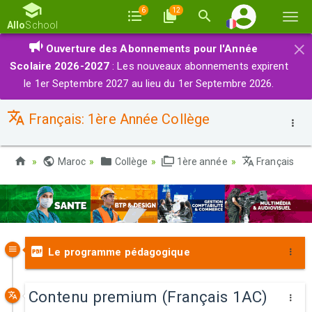
6
12
Basc
Allo
School
la
×
Ouverture des Abonnements pour l'Année
navi
Scolaire 2026-2027
: Les nouveaux abonnements expirent
le 1er Septembre 2027 au lieu du 1er Septembre 2026.
Français: 1ère Année Collège
Maroc
Collège
1ère année
Français
Le programme pédagogique
Contenu premium (Français 1AC)