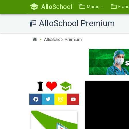
Allo
School
Maroc
Fran
AlloSchool Premium
AlloSchool Premium