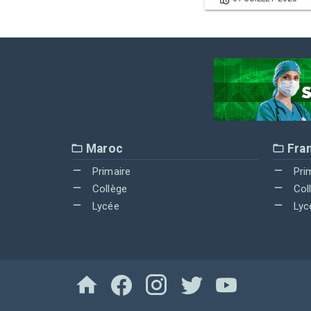
Maroc
Fra
Primaire
Pri
Collège
Col
Lycée
Lyc