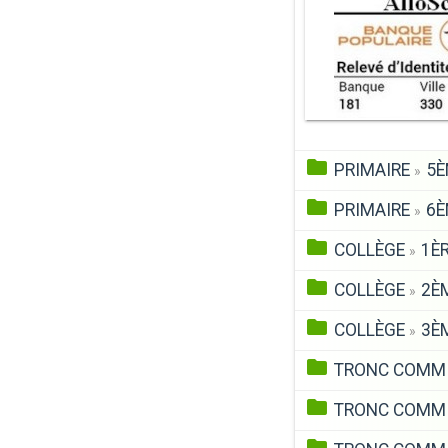
PRIMAIRE
5È
»
PRIMAIRE
6È
»
COLLÈGE
1ÈR
»
COLLÈGE
2ÈM
»
COLLÈGE
3ÈM
»
TRONC COM
TRONC COM