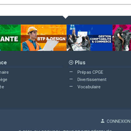
nce
Plus
maire
Prépas CPGE
lège
Divertissement
ée
Vocabulaire
CONNEXION