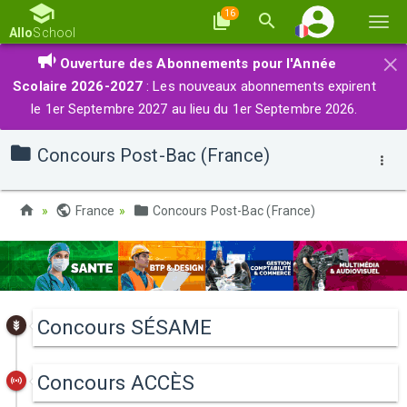
16
Basc
Allo
School
la
×
Ouverture des Abonnements pour l'Année
navi
Scolaire 2026-2027
: Les nouveaux abonnements expirent
le 1er Septembre 2027 au lieu du 1er Septembre 2026.
Concours Post-Bac (France)
France
Concours Post-Bac (France)
Concours SÉSAME
Concours ACCÈS