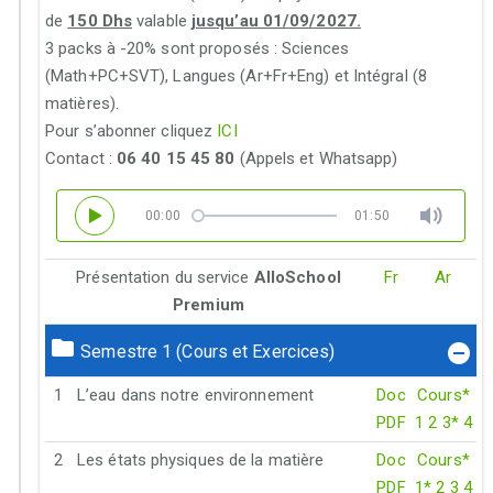
de
150 Dhs
valable
jusqu’au 01/09/2027.
3 packs à -20% sont proposés : Sciences
(Math+PC+SVT), Langues (Ar+Fr+Eng) et Intégral (8
matières).
Pour s’abonner cliquez
ICI
Contact :
06 40 15 45 80
(Appels et Whatsapp)
00:00
01:50
Présentation du service
AlloSchool
Fr
Ar
Premium
Semestre 1 (Cours et Exercices)
1
L’eau dans notre environnement
Doc
Cours*
PDF
1
2
3*
4
2
Les états physiques de la matière
Doc
Cours*
PDF
1*
2
3
4