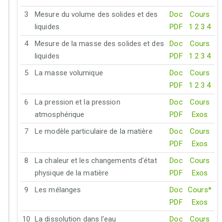
3
Mesure du volume des solides et des
Doc
Cours
liquides
PDF
1
2
3
4
4
Mesure de la masse des solides et des
Doc
Cours
liquides
PDF
1
2
3
4
5
La masse volumique
Doc
Cours
PDF
1
2
3
4
6
La pression et la pression
Doc
Cours
atmosphérique
PDF
Exos
7
Le modèle particulaire de la matière
Doc
Cours
PDF
Exos
8
La chaleur et les changements d'état
Doc
Cours
physique de la matière
PDF
Exos
9
Les mélanges
Doc
Cours*
PDF
Exos
10
La dissolution dans l'eau
Doc
Cours