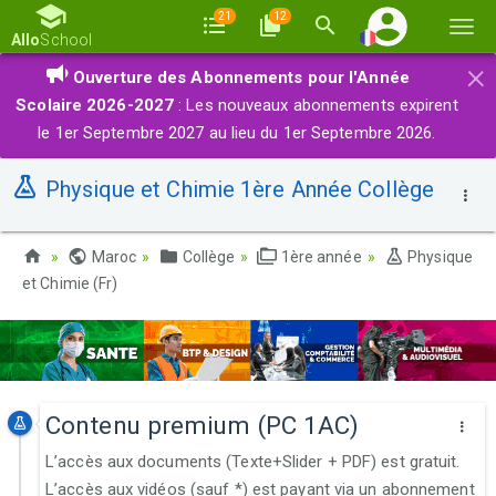
21
12
Basc
Allo
School
la
×
Ouverture des Abonnements pour l'Année
navi
Scolaire 2026-2027
: Les nouveaux abonnements expirent
le 1er Septembre 2027 au lieu du 1er Septembre 2026.
Physique et Chimie 1ère Année Collège
Maroc
Collège
1ère année
Physique
et Chimie (Fr)
Contenu premium (PC 1AC)
L’accès aux documents (Texte+Slider + PDF) est gratuit.
L’accès aux vidéos (sauf *) est payant via un abonnement