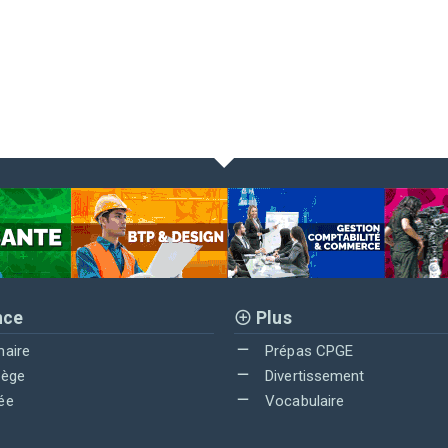
nce
Plus
maire
Prépas CPGE
lège
Divertissement
ée
Vocabulaire