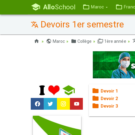
Allo
School
Maroc
Fran
Devoirs 1er semestre
Maroc
Collège
1ère année
Devoir 1
Devoir 2
Devoir 3