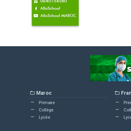
Maroc
Fra
Primaire
Pri
Collège
Col
Lycée
Lyc