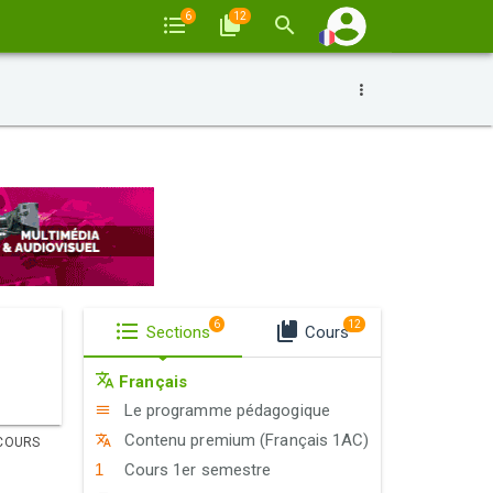
6
12
6
12
Sections
Cours
Français
Le programme pédagogique
Contenu premium (Français 1AC)
COURS
Cours 1er semestre