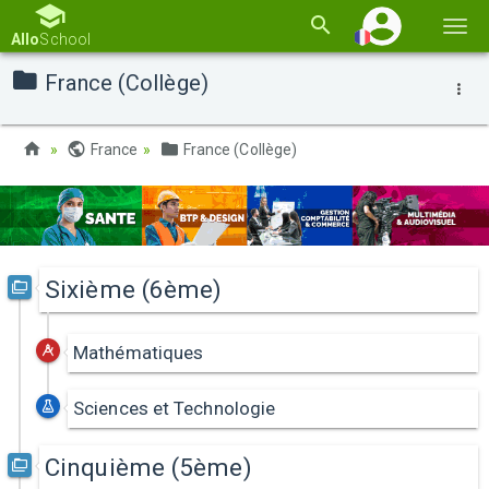
Basc
Allo
School
la
France (Collège)
navi
France
France (Collège)
Sixième (6ème)
Mathématiques
Sciences et Technologie
Cinquième (5ème)