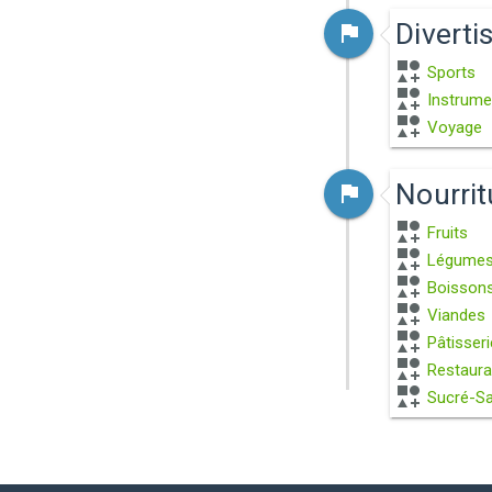
Divert
Sports
Instrume
Voyage
Nourrit
Fruits
Légume
Boisson
Viandes
Pâtisseri
Restaura
Sucré-Sa