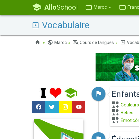
Allo
School
Maroc
Fran
Vocabulaire
Maroc
Cours de langues
Vocab
Enfant
Couleur
Bébés
Émoticô