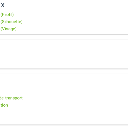
ux
Profil)
(Silhouette)
(Visage)
e transport
tion