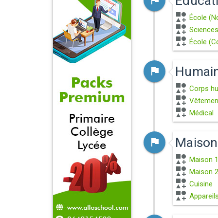
Éducat
École (No
Science
École (C
Humai
Corps h
Vêtemen
Médical
Maison
Maison 
Maison 
Cuisine
Appareils