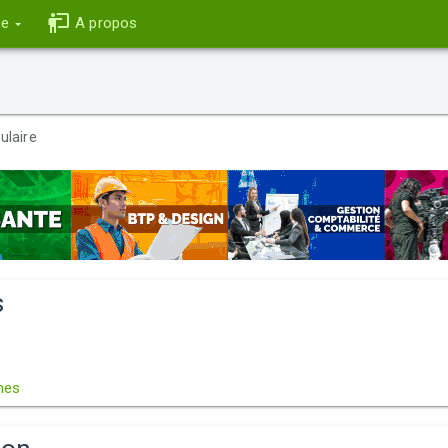
ce
A propos
ulaire
s
s
nes