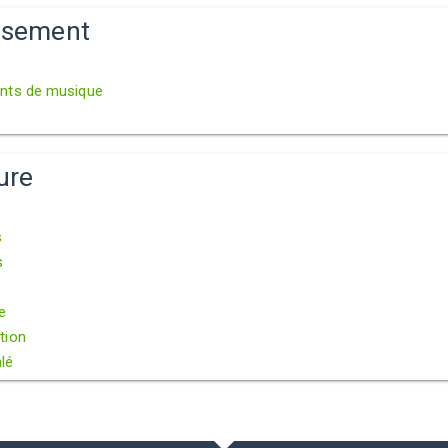
issement
nts de musique
ure
s
s
e
tion
lé