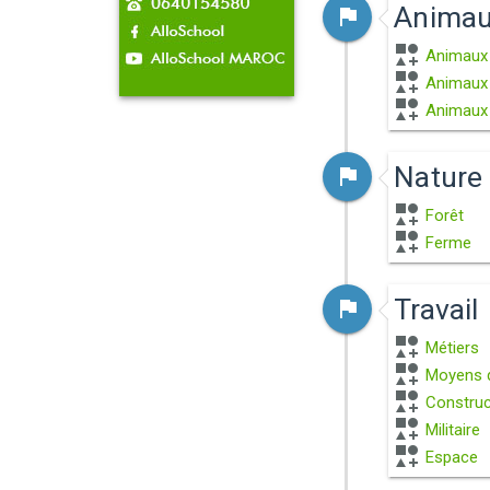
Anima
Animaux (
Animaux 
Animaux 
Nature
Forêt
Ferme
Travail
Métiers
Moyens d
Construc
Militaire
Espace