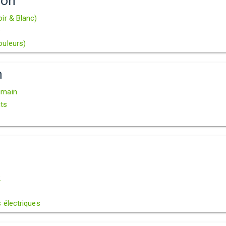
ion
ir & Blanc)
s
ouleurs)
n
umain
ts
1
2
 électriques