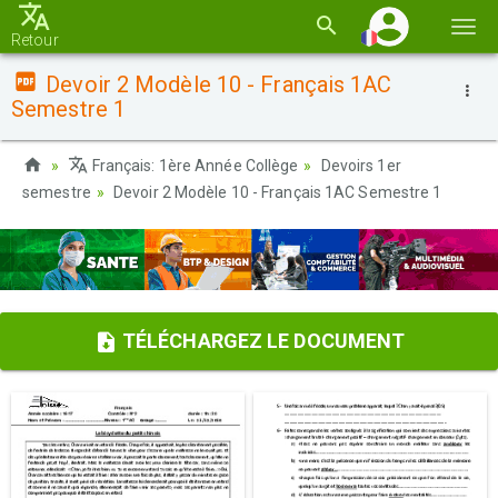
Basc
Retour
la
Devoir 2 Modèle 10 - Français 1AC
navi
Semestre 1
Français: 1ère Année Collège
Devoirs 1er
semestre
Devoir 2 Modèle 10 - Français 1AC Semestre 1
TÉLÉCHARGEZ LE DOCUMENT