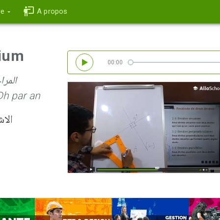
ce
A propos
mium
00:00
المراجعة 
Dh par an
الاش