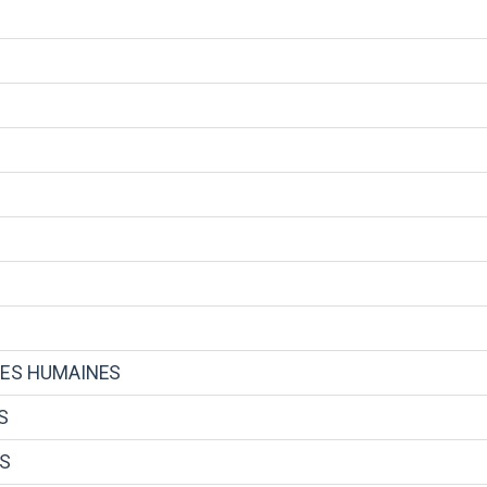
CES HUMAINES
S
S