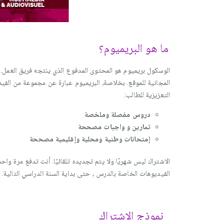
ما هو البريميوم؟
الوسكول بريميوم هو المحتوى المدفوع الذي ينتجه فريق العمل. 
المجانية للموقع. بخلاصة، البريميوم عبارة عن مجموعة من ال
التعزيزية للطالب:
دروس مفصلة وملخصة
تمارين و واجبات مصححة
إمتحانات وطنية ومحلية وإقليمية مصححة
الاشتراك ليس شهريًا ولا يتم تجديده تلقائيًا. أنت تدفع مرة 
الفيديوهات الخاصة بالدرس ، حتى بداية السنة الدراسي التالية:
نموذج الاشتراك