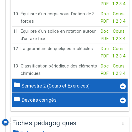
PDF
1
2
3
4
10
Équilibre d'un corps sous l'action de 3
Doc
Cours
forces
PDF
1
2
3
4
11
Équilibre d'un solide en rotation autour
Doc
Cours
d'un axe fixe
PDF
1
2
3
4
12
La géométrie de quelques molécules
Doc
Cours
PDF
1
2
3
4
13
Classification périodique des éléments
Doc
Cours
chimiques
PDF
1
2
3
4
Semestre 2 (Cours et Exercices)
Devoirs corrigés
Fiches pédagogiques