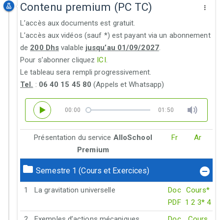
Contenu premium (PC TC)
L’accès aux documents est gratuit.
L’accès aux vidéos (sauf *) est payant via un abonnement
de
200 Dhs
valable
jusqu’au 01/09/2027
.
Pour s’abonner cliquez
ICI
.
Le tableau sera rempli progressivement.
Tel.
:
06 40 15 45 80
(Appels et Whatsapp)
00:00
01:50
Présentation du service
AlloSchool
Fr
Ar
Premium
Semestre 1 (Cours et Exercices)
1
La gravitation universelle
Doc
Cours*
PDF
1
2
3*
4
2
Exemples d’actions mécaniques
Doc
Cours