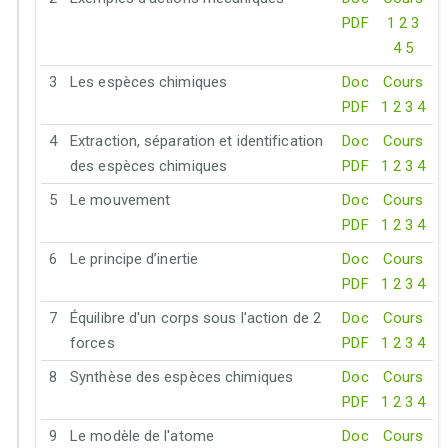
PDF
1
2
3
4
5
3
Les espèces chimiques
Doc
Cours
PDF
1
2
3
4
4
Extraction, séparation et identification
Doc
Cours
des espèces chimiques
PDF
1
2
3
4
5
Le mouvement
Doc
Cours
PDF
1
2
3
4
6
Le principe d’inertie
Doc
Cours
PDF
1
2
3
4
7
Équilibre d'un corps sous l'action de 2
Doc
Cours
forces
PDF
1
2
3
4
8
Synthèse des espèces chimiques
Doc
Cours
PDF
1
2
3
4
9
Le modèle de l'atome
Doc
Cours