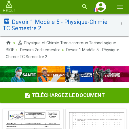
Basc
Retour
la
Devoir 1 Modèle 5 - Physique-Chimie
navi
TC Semestre 2
Physique et Chimie Tronc commun Technologique
BIOF
Devoirs 2nd semestre
Devoir 1 Modèle 5 - Physique-
Chimie TC Semestre 2
TÉLÉCHARGEZ LE DOCUMENT