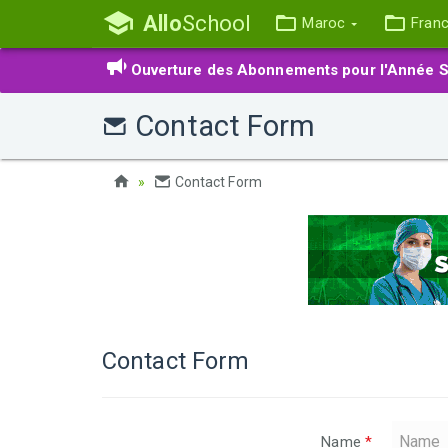
Allo
School
Maroc
Fran
Ouverture des Abonnements pour l'Année S
Contact Form
Contact Form
Contact Form
Name
*