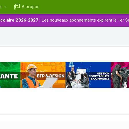
ce
A propos
colaire 2026-2027
: Les nouveaux abonnements expirent le 1er S