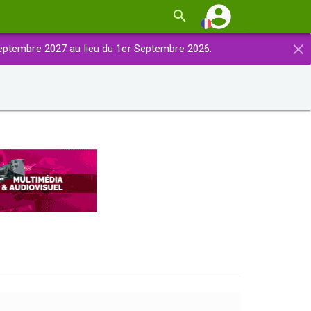
×
eptembre 2027 au lieu du 1er Septembre 2026.