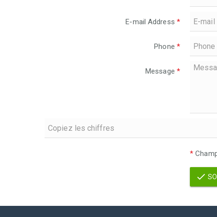
E-mail Address
*
Phone
*
Message
*
*
Champs
SO