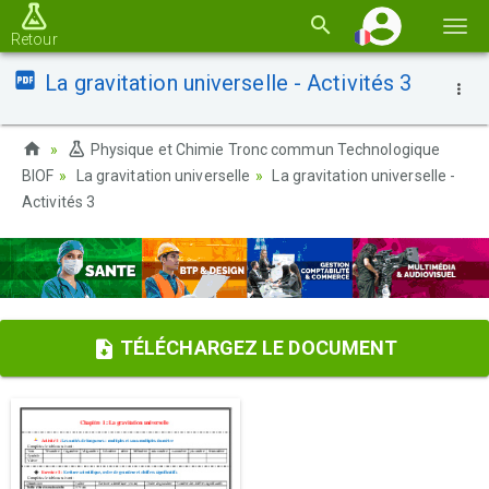
Basc
Retour
la
La gravitation universelle - Activités 3
navi
Physique et Chimie Tronc commun Technologique
BIOF
La gravitation universelle
La gravitation universelle -
Activités 3
TÉLÉCHARGEZ LE DOCUMENT