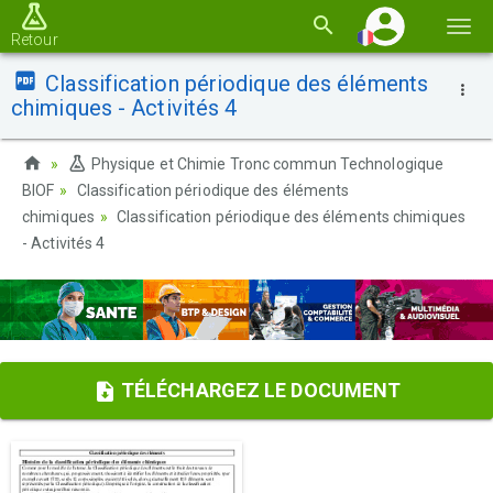
Basc
Retour
la
Classification périodique des éléments
navi
chimiques - Activités 4
Physique et Chimie Tronc commun Technologique
BIOF
Classification périodique des éléments
chimiques
Classification périodique des éléments chimiques
- Activités 4
TÉLÉCHARGEZ LE DOCUMENT