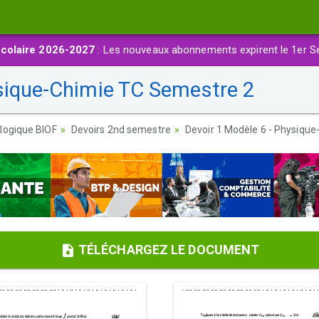
colaire 2026-2027
: Les nouveaux abonnements expirent le 1er S
sique-Chimie TC Semestre 2
logique BIOF
Devoirs 2nd semestre
Devoir 1 Modèle 6 - Physiqu
TÉLÉCHARGEZ LE DOCUMENT