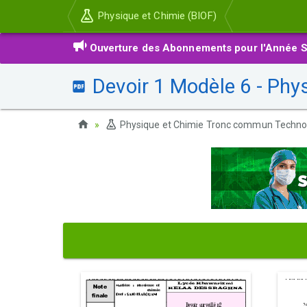
Physique et Chimie (BIOF)
Ouverture des Abonnements pour l'Année S
Devoir 1 Modèle 6 - Phy
Physique et Chimie Tronc commun Techno