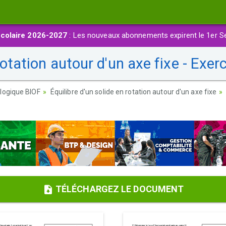
colaire 2026-2027
: Les nouveaux abonnements expirent le 1er S
rotation autour d'un axe fixe - Exer
logique BIOF
Équilibre d'un solide en rotation autour d'un axe fixe
TÉLÉCHARGEZ LE DOCUMENT