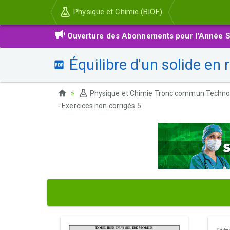
Physique et Chimie (BIOF)
Ouverture des Abonnements pour l'Année S
Équilibre d'un solide en 
Physique et Chimie Tronc commun Techno
- Exercices non corrigés 5