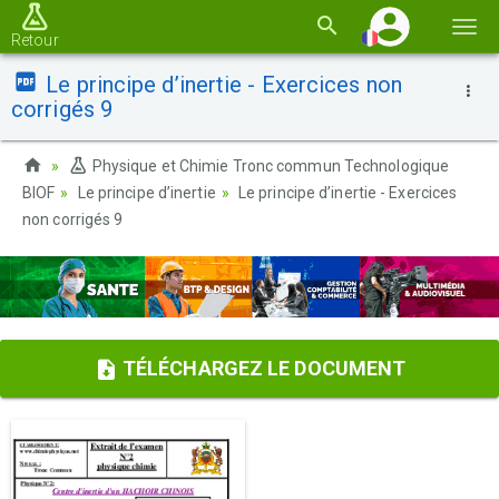
Basc
Retour
la
Le principe d’inertie - Exercices non
navi
corrigés 9
Physique et Chimie Tronc commun Technologique
BIOF
Le principe d’inertie
Le principe d’inertie - Exercices
non corrigés 9
TÉLÉCHARGEZ LE DOCUMENT