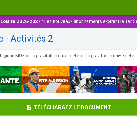
colaire 2026-2027
: Les nouveaux abonnements expirent le 1er S
e - Activités 2
logique BIOF
La gravitation universelle
La gravitation universelle -
TÉLÉCHARGEZ LE DOCUMENT