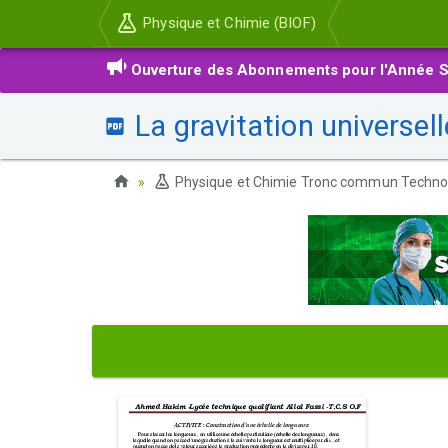
Physique et Chimie (BIOF)
Ouverture des Abonnements pour l'Année S
La gravitation universell
Physique et Chimie Tronc commun Techno