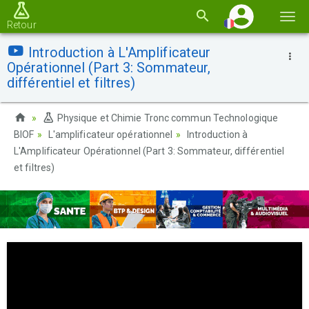
Basc
Retour
la
Introduction à L'Amplificateur
navi
Opérationnel (Part 3: Sommateur,
différentiel et filtres)
Physique et Chimie Tronc commun Technologique
BIOF
L'amplificateur opérationnel
Introduction à
L'Amplificateur Opérationnel (Part 3: Sommateur, différentiel
et filtres)