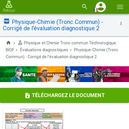
Basc
Retour
la
Physique-Chimie (Tronc Commun) -
navi
Corrigé de l'évaluation diagnostique 2
Physique et Chimie Tronc commun Technologique
BIOF
Évaluations diagnostiques
Physique-Chimie (Tronc
Commun) - Corrigé de l'évaluation diagnostique 2
TÉLÉCHARGEZ LE DOCUMENT