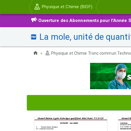
Physique et Chimie (BIOF)
Ouverture des Abonnements pour l'Année S
La mole, unité de quantit
Physique et Chimie Tronc commun Techno