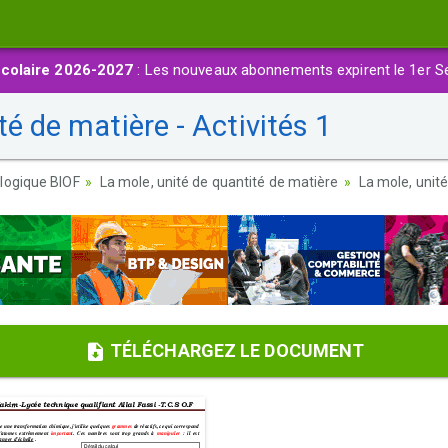
colaire 2026-2027
: Les nouveaux abonnements expirent le 1er S
é de matière - Activités 1
logique BIOF
La mole, unité de quantité de matière
La mole, unité
TÉLÉCHARGEZ LE DOCUMENT