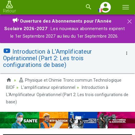
Basc
Retour
la
×
Ouverture des Abonnements pour l'Année
navi
Scolaire 2026-2027
: Les nouveaux abonnements expirent
le 1er Septembre 2027 au lieu du 1er Septembre 2026.
Introduction à L'Amplificateur
Opérationnel (Part 2: Les trois
configurations de base)
Physique et Chimie Tronc commun Technologique
BIOF
L'amplificateur opérationnel
Introduction à
L'Amplificateur Opérationnel (Part 2: Les trois configurations de
base)