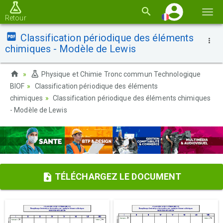
Basc
Retour
la
Classification périodique des éléments
navi
chimiques - Modèle de Lewis
Physique et Chimie Tronc commun Technologique
BIOF
Classification périodique des éléments
chimiques
Classification périodique des éléments chimiques
- Modèle de Lewis
TÉLÉCHARGEZ LE DOCUMENT