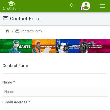
Basc
Allo
School
la
Contact Form
navi
Contact Form
Contact Form
Name
*
E-mail Address
*