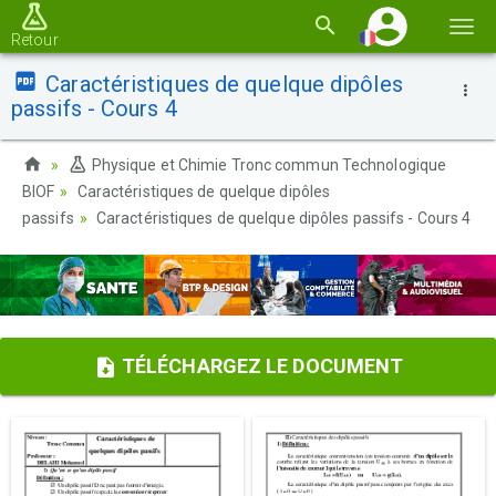
Basc
Retour
la
Caractéristiques de quelque dipôles
navi
passifs - Cours 4
Physique et Chimie Tronc commun Technologique
BIOF
Caractéristiques de quelque dipôles
passifs
Caractéristiques de quelque dipôles passifs - Cours 4
TÉLÉCHARGEZ LE DOCUMENT