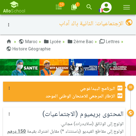
10
7
Basc
Allo
School
la
الإجتماعيات: الثانية باك آداب
navi
Maroc
Lycée
2ème Bac
Lettres
Histoire Géographie
البرنامج البيداغوجي
الإطار المرجعي للامتحان الوطني الموحد
المحتوى بريميوم (الاجتماعيات)
الولوج إلى الوثائق (سلايدرات) مجاني.
الولوج إلى مقاطع الفيديو (باستثناء *) مقابل اشتراك بقيمة
150 درهم