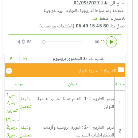
صالح
إلى غاية 01/09/2027
.
الصفحة يتم ملؤها تدريجيا بالموارد البيداغوجية
للاشتراك اضغط
هنا
.
اتصل بنا:
80 45 15 40 06
(المكالمات وواتساب)
01:50
00:00
تقديم خدمة
المحتوى بريميوم
Fr
Ar
التاريخ - الدورة الأولى
حصة
عنوان
موارد
درس1
درس التاريخ 1-1 : العالم غداة الحرب العالمية
وثيقة
1
درس2
الأولى
تحميل
تمارين
درس*1
درس التاريخ 1-2 : الثورة الروسية وأزمات
وثيقة
درس2
2
الديمقراطيات الليبرالية
تحميل
درس3