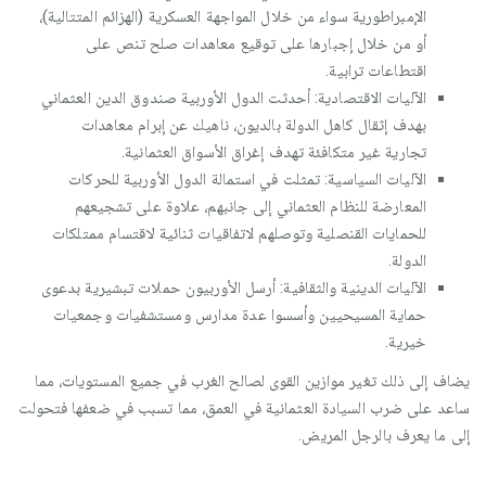
الإمبراطورية سواء من خلال المواجهة العسكرية (الهزائم المتتالية)،
أو من خلال إجبارها على توقيع معاهدات صلح تنص على
اقتطاعات ترابية.
الآليات الاقتصادية: أحدثت الدول الأوربية صندوق الدين العثماني
بهدف إثقال كاهل الدولة بالديون، ناهيك عن إبرام معاهدات
تجارية غير متكافئة تهدف إغراق الأسواق العثمانية.
الآليات السياسية: تمثلت في استمالة الدول الأوربية للحركات
المعارضة للنظام العثماني إلى جانبهم، علاوة على تشجيعهم
للحمايات القنصلية وتوصلهم لاتفاقيات ثنائية لاقتسام ممتلكات
الدولة.
الآليات الدينية والثقافية: أرسل الأوربيون حملات تبشيرية بدعوى
حماية المسيحيين وأسسوا عدة مدارس ومستشفيات وجمعيات
خيرية.
يضاف إلى ذلك تغير موازين القوى لصالح الغرب في جميع المستويات، مما
ساعد على ضرب السيادة العثمانية في العمق، مما تسبب في ضعفها فتحولت
إلى ما يعرف بالرجل المريض.