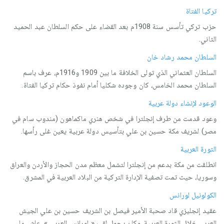
تركيا الفتاة
حزب تركي تأسس سنة 1908م بعد القضاء على حكم السلطان عبد الحميد
الثاني.
السلطان محمد رشاد خان
السلطان العثماني الذي تولى الخلافة ما بين 1909 و1916م، عرف باسم
السلطان محمد الخامس، كان وجوده شكليا أمام نفوذ حكام تركيا الفتاة.
الوعود لإنشاء دولة عربية
وعود قدمت من طرف إنجلترا في شخص هنري ماكماهون (مندوب سام في
مصر) لشريف مكة حسين بن علي بتأسيس دولة عربية يعين غلى رأسها.
الثورة العربية
انطلقت من مكة بدعم من إنجلترا لتشمل معظم مدن الحجاز والأردن والعراق
وسوريا، حيث تمت تصفية الإدارة التركية من البلاد العربية في المشرق.
الكولونيل لورانس
عقيد إنجليزي قاد صحبة الأمير فيصل بن الشريف حسين بن علي الجيش
العربي خلال الثورة العربية، وكان يحمل لقب « لورانس العربي »، عاش ما