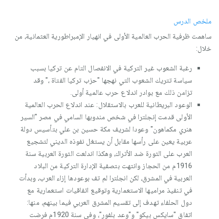
ملخص الدرس
ساهمت ظرفية الحرب العالمية الأولى في انهيار الإمبراطورية العثمانية، من
خلال:
رغبة الشعوب غير التركية في الانفصال التام عن تركيا بسبب
سياسة تتريك الشعوب التي نهجها "حزب تركيا الفتاة ،" وقد
تزامن ذلك مع بوادر اندلاع حرب عالمية أولى.
الوعود البريطانية للعرب بالاستقلال: عند اندلاع الحرب العالمية
الأولى قدمت إنجلترا في شخص مندوبها السامي في مصر "السير
هنري مكماهون" وعودا لشريف مكة حسين بن علي بتأسيس دولة
عربية يعين على رأسها مقابل أن يستغل نفوذه الديني لتشجيع
العرب على الثورة ضد الأتراك، وهكذا اندلعت الثورة العربية سنة
1916م من الحجاز وانتهت بتصفية الإدارة التركية من البلاد
العربية في المشرق، لكن انجلترا لم تف بوعودها إزاء العرب، وبدأت
في تنفيذ مراميها الاستعمارية وتوقيع اتفاقيات استعمارية مع
دول الحلفاء تهدف إلى تقسيم المشرق العربي فيما بينهم، منها:
اتفاق "سايكس بيكو" و"وعد بلفور"، وفي سنة 1920م فرضت