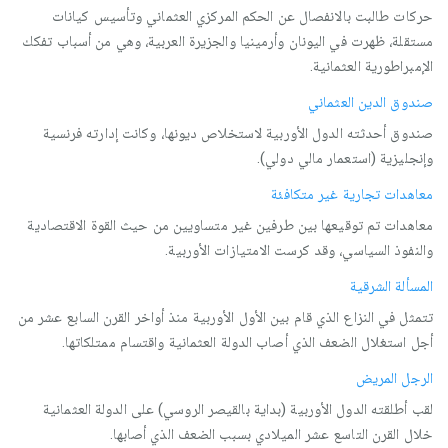
حركات طالبت بالانفصال عن الحكم المركزي العثماني‏ وتأسيس كيانات
مستقلة، ظهرت في اليونان وأرمينيا والجزيرة العربية، وهي من أسباب تفكك
الإمبراطورية العثمانية.
صندوق الدين العثماني
صندوق أحدثته الدول الأوربية لاستخلاص ديونها، وكانت إدارته فرنسية
وإنجليزية (استعمار مالي دولي).
معاهدات تجارية غير متكافئة
معاهدات تم توقيعها بين طرفين غير متساويين من حيث القوة الاقتصادية
والنفوذ السياسي، وقد كرست الامتيازات الأوربية.
المسألة الشرقية
تتمثل في النزاع الذي قام بين الأول الأوربية منذ أواخر القرن السابع عشر من
أجل استغلال الضعف الذي أصاب الدولة العثمانية واقتسام ممتلكاتها.
الرجل المريض
لقب أطلقته الدول الأوربية (بداية بالقيصر الروسي) على الدولة العثمانية
خلال القرن التاسع عشر الميلادي بسبب الضعف الذي أصابها.