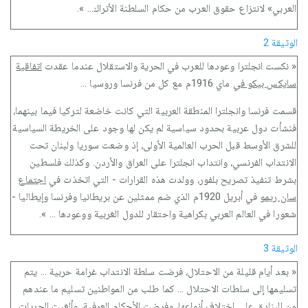
العربي» لانتزاع حقوق العرب من حكام السلطنة الأتراك... ».
الوثيقة 2
« نكست انجلترا وعودها للعرب في الحرية والاستقلال عندما عقدت
اتفاقية
سايكس بيكو في
ماي 1916م مع كل من فرنسا وروسيا ...
قسمت فرنسا وانجلترا المنطقة العربية التي كانت خاضعة لتركيا فيما بينهما،
فنشأت دول عربية بحدود سياسية لم يكن لها وجود على الخريطة السياسية
للشرق الأوسط قبل الحرب العالمية الأولى، إذ وضعت سوريا ولبنان تحت
الانتداب الفرنسي، وانتداب انجلترا على العراق والأردن. وكذلك فلسطين
بشرط تنفيذ تصريح بلفور، وولدت هذه القرارات - التي اتخذت في
اجتماع
سان ريمو
في أبريل 1920م الذي ضم ممثلين عن بريطانيا وفرنسا وإيطاليا -
شعورا في العالم العربي بكراهية واحتقار للدول الغربية ووعودها ... ».
الوثيقة 3
« بعد أيام قليلة من الاحتلال، فرضت سلطة الانتداب غرامة حربية ... يتم
تسليمها إلى سلطات الاحتلال ... كما طلب من المواطنين تسليم ما عندهم
من البنادق على اختلاف أنواعها، وفرضت الأحكام العرفية، وألغيت الحريات