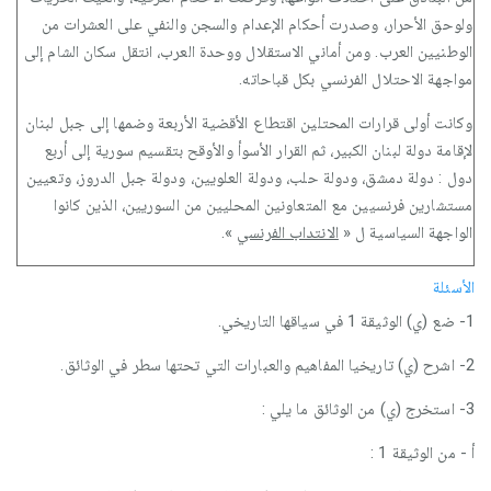
ولوحق الأحرار، وصدرت أحكام الإعدام والسجن والنفي على العشرات من
الوطنيين العرب. ومن أماني الاستقلال ووحدة العرب، انتقل سكان الشام إلى
مواجهة الاحتلال الفرنسي بكل قباحاته.
وكانت أولى قرارات المحتلين اقتطاع الأقضية الأربعة وضمها إلى جبل لبنان
لإقامة دولة لبنان الكبير، ثم القرار الأسوأ والأوقح بتقسيم سورية إلى أربع
دول : دولة دمشق، ودولة حلب، ودولة العلويين، ودولة جبل الدروز، وتعيين
مستشارين فرنسيين مع المتعاونين المحليين من السوريين، الذين كانوا
الواجهة السياسية ل «
الانتداب الفرنسي
».
الأسئلة
1- ضع (ي) الوثيقة 1 في سياقها التاريخي.
2- اشرح (ي) تاريخيا المفاهيم والعبارات التي تحتها سطر في الوثائق.
3- استخرج (ي) من الوثائق ما يلي :
أ - من الوثيقة 1 :