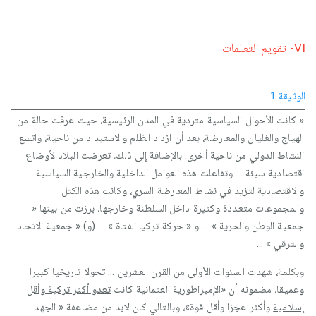
VI- تقويم التعلمات
الوثيقة 1
« كانت الأحوال السياسية متردية في المدن الرئيسية، حيث عرفت حالة من
الهياج والغليان والمعارضة، بعد أن ازداد الظلم والاستبداد من ناحية، واتسع
النشاط الدولي من ناحية أخرى. بالإضافة إلى ذلك، تعرضت البلاد لأوضاع
اقتصادية سيئة ... وتفاعلت هذه العوامل الداخلية والخارجية السياسية
والاقتصادية لتزيد في نشاط المعارضة السري، وكانت هذه الكتل
والمجموعات متعددة وكثيرة داخل السلطنة وخارجها، برزت من بينها «
جمعية الوطن والحرية » ... و « حركة تركيا الفتاة » ... (و) « جمعية الاتحاد
والترقي » ...
وبكلمة، شهدت السنوات الأولى من القرن العشرين ... تحولا تاريخيا كبيرا
وعميقا، مضمونه أن «الإمبراطورية العثمانية كانت
تعدو أكثر تركية وأقل
إسلامية
وأكثر عجزا وأقل قوة»، وبالتالي كان لابد من مضاعفة « الجهد