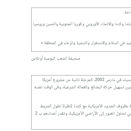
احة.
لندا وكندا والاتحاد الأوروبي وكوريا الجنوبية والصين وروسيا
صحيفة الشعب اليومية أونلاين
« ... ركزت الولايات المتحدة خلال الشهور الماضية على الإسراع في تطبيق بنود اتفاقية الحدود الذكية التي صادق عليها الزعيمان الأمريكي والمكسيك في مارس 2002، كمرحلة ثانية من مشروع أمريكا
بين تسهيل حركة البضائع والعمالة الشرعية، وفى الوقت نفسه
ة بظروف الحدود الأمريكية مع كندا، (نظرا) لطول الشريط
‎الحدودي المكسيكي وتأثر الأجهزة الأمنية فيه ... بآفة الفساد وثقافة الرشوة في غالبية مؤسسات الدولة المكسيكية، فضلا عن موجات المهاجرين التي تحاول العبور إلى الأراضي الأمريكية، وتقدر أعدادهم ب 2