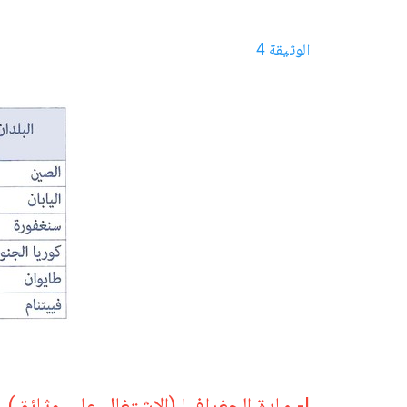
الوثيقة 4
I- مادة الجغرافيا (الاشتغال على وثائق)