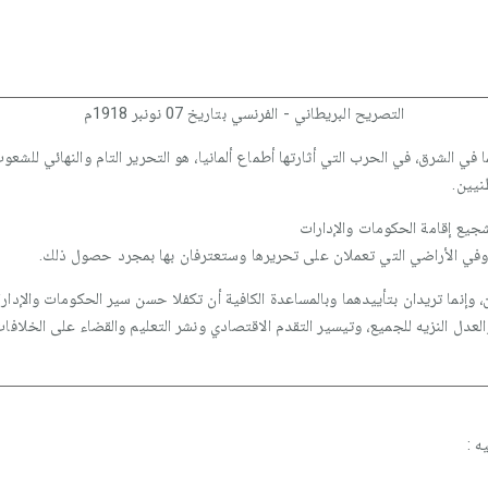
التصريح البريطاني - الفرنسي بتاريخ 07 نونبر 1918م
في الشرق، في الحرب التي أثارتها أطماع ألمانيا، هو التحرير التام والنهائي للشع
نيين.
جيع إقامة الحكومات والإدارات
ء، وفي الأراضي التي تعملان على تحريرها وستعترفان بها بمجرد حصول ذلك.
 وإنما تريدان بتأييدهما وبالمساعدة الكافية أن تكفلا حسن سير الحكومات والإدارات
لعدل النزيه للجميع، وتيسير التقدم الاقتصادي ونشر التعليم والقضاء على الخلافا
ه :