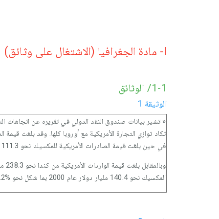
I- مادة الجغرافيا (الاشتغال على وثائق)
1-1/ الوثائق
الوثيقة 1
« تشير بيانات صندوق النقد الدولي في تقريره عن اتجاهات التجا
في حين بلغت قيمة الصادرات الأمريكية للمكسيك نحو 111.3 مليار دولار في عام 2000، بما شكل نحو %14.2 من إجمالي قيمة الصادرات السلعية الأمريكية في العام المذكور.
المكسيك نحو 140.4 مليار دولار عام 2000 بما شكل نحو %11.2 من إجمالي قيمة الواردات الأمر العام نفسه ».