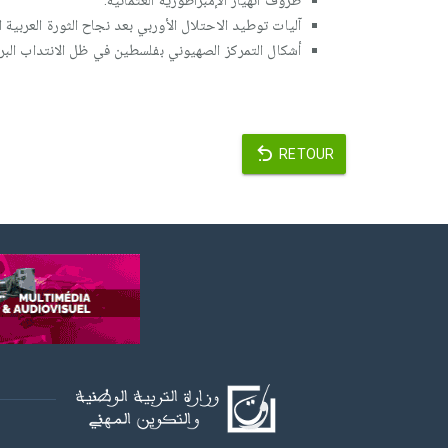
ظروف انهيار الإمبراطورية العثمانية.
آليات توطيد الاحتلال الأوربي بعد نجاح الثورة العربية ا
أشكال التمركز الصهيوني بفلسطين في ظل الانتداب البريط
RETOUR