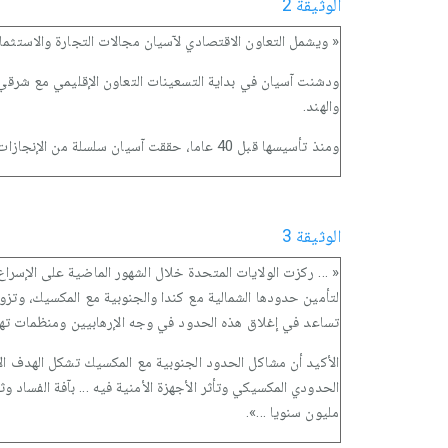
الوثيقة 2
« ويشمل التعاون الاقتصادي لآسيان مجالات التجارة والاستثمار 
ودشنت آسيان في بداية التسعينات التعاون الإقليمي مع شرقي آسي
والهند.
ومنذ تأسيسها قبل 40 عاما، حققت آسيان سلسلة من الإنجازات لتدعيم النمو الاقتصادي والتكامل والدعم الشامل بين أعضائها، وأسهمت إلى حد بعيد في السلام والاستقرار والتنمية والرخاء في المنطقة ».
الوثيقة 3
لتأمين حدودها الشمالية مع كندا والجنوبية مع المكسيك، وتزو
تساعد في إغلاق هذه الحدود في وجه الإرهابيين ومنظمات تهر
الأكيد أن مشاكل الحدود الجنوبية مع المكسيك تشكل الهدف الأو
مليون سنويا ...».