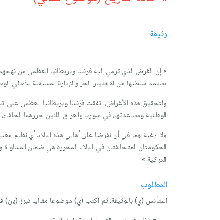
وثيقة
« إن الغرض الذي ترمي إليه فرنسا وبريطانيا العظمى من نهجهما 
تستمد سلطتها من الاختيار الحر والإدارة المستقلة للأهالي الوط
ولتحقيق هذه الأغراض، اتفقت فرنسا وبريطانيا العظمى على تش
الوطنية ومساعدتها، في سوريا والعراق اللتين حررهما الحلفا
ولا رغبة لهما في أن تفرضا على أهالي هذه البلاد أي نظام معين،
الحكومتان المتحالفتان في البلاد المحررة هي ضمان المساواة وا
التركية »
المطلوب
استأنس (ي) بالوثيقة، ثم اكتب (ي) موضوعا مقاليا تبرز (ين) في