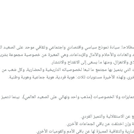
اصطلاحا: سيادة نموذج سياسي واقتصادي واجتماعي وثقافي موحد على الصعيد الع
د والعادات والأحلام والآمال والإبداعات، وهي المعبرة عن خصوصية مجموعة بشرية
ق والانعزال، ومنها ما يسعى إلى الانفتاح والانتشار.
ات التي يتميز بها مجتمع ما تبعا لخصوصياته التاريخية والحضارية، وكل شعب من ا
لأخرى، ولهذه الأخيرة مستويات ثلاث: هوية فردية، هوية جماعية وهوية وطنية.
ايزات ولا الخصوصيات (مذهب واحد ونهائي على الصعيد العالمي)، بينما تتميز اله
فع عن الاستقلالية والتميز الفردي.
ة وإن اختلفت عن باقي الجماعات الأخرى.
ارية والثقافية المميزة لها عن باقي الأمم والقوميات الأخرى.