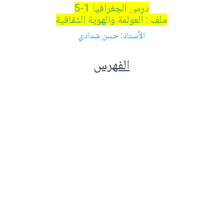
درس الجغرافيا 1-5
ملف : العولمة والهوية الثقافية
الأستاذ: حسن شدادي
الفهرس