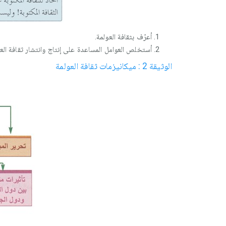
أعرّف بثقافة العولمة.
أستخلص العوامل المساعدة على إنتاج وانتشار ثقافة العو
الوثيقة 2 : ميكانيزمات ثقافة العولمة