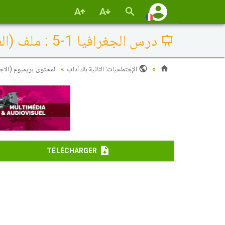
درس الجغرافيا 1-5 : ملف (العولمة والهوية الثقافية)
الإجتماعيات: الثانية باك آداب
المحتوى بريميوم (الاج
TÉLÉCHARGER