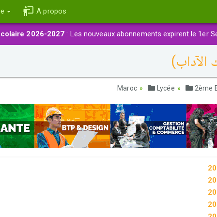
ce
A propos
colaire 2026-2027
: Les nouveaux abonnements expirent le 1er S
 الآداب
Lycée
2ème 
20
20
20
20
20