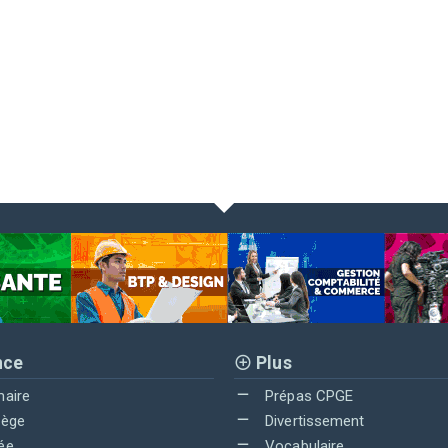
nce
Plus
maire
Prépas CPGE
lège
Divertissement
ée
Vocabulaire