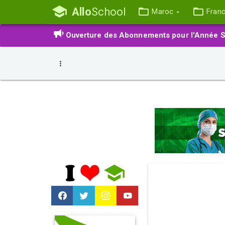
Allo
School
Maroc
Fran
Ouverture des Abonnements pour l'Année S