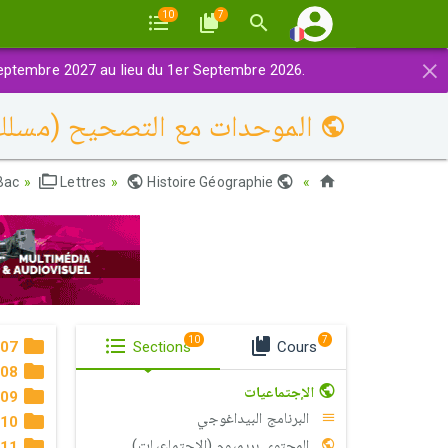
10
7
×
eptembre 2027 au lieu du 1er Septembre 2026.
الموحدات مع التصحيح (مسلك)
Bac
Lettres
Histoire Géographie
Maroc
10
7
07
Sections
Cours
08
الإجتماعيات
09
البرنامج البيداغوجي
10
المحتوى بريميوم (الاجتماعيات)
11