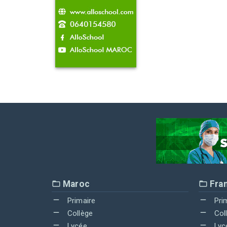
Maroc
Fra
Primaire
Pri
Collège
Col
Lycée
Lyc