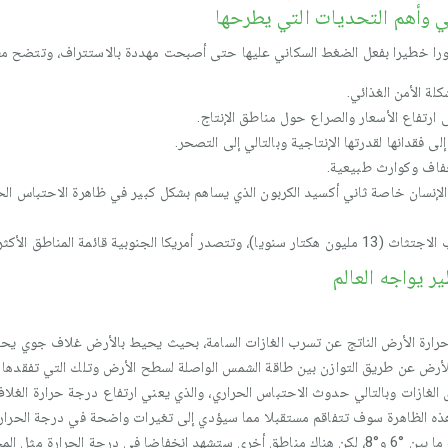
مي وأهم التحديات التي يطرحها
لة الأمن الغذائي.
ى ارتفاع الأسعار والصراع حول مناطق الإنتاج.
ى فقدانها لقدرتها الإنتاجية وبالتالي إلى التصحر.
جفاف وكوارث طبيعية.
طة الإنسان خاصة ثاني أكسيد الكربون الذي يساهم بشكل كبير في ظاهرة الاحتباس 
ية قائمة المناطق الأكثر تضررا.
ر يواجه العالم
حرارة الأرض الناتج عن تسرب الغازات السامة، بحيث يحيط بالأرض غلاف جوي يحت
رض عن طريق التوازن بين طاقة الشمس الواصلة لسطح الأرض وتلك التي تفقدها في ا
غازات وبالتالي حدوث الاحتباس الحراري، والذي يعني ارتفاع درجة حرارة الغلاف 
ذه الظاهرة سوف تتفاقم مستقبلا مما سيؤدي إلى تغيرات واضحة في درجة الحرارة
سطح الأرض خاصة بالمناطق القطبية الشمالية ما بين °6 و°8، لكن هناك مناطق أخرى ستشهد انخفاضا في در