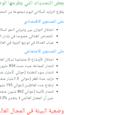
بعض التحديات التي يطرحها الوضع
يطرح التزايد السكاني اليوم مجموعة من التحد
على المستوى الاقتصادي
اختلال التوازن بين وتيرتي النمو السكا
الخصاص الغذائي خصوصا في بلدان العال
غياب العدالة في توزيع الثروة في العالم
على المستوى الاجتماعي
اختلال الأوضاع الاجتماعية لسكان العا
انتشار المجاعة حيث مست 854 مليون شخص، وسيزداد الوضع خطورة في أفق 2050م خاصة بالقارة الإفريقية.
انتشار سوء التغذية (حوالي 2مليار شخص يعانون من سوء التغذية).
تزايد حدة الفقر (حوالي 1.3مليار شخص).
ارتفاع عدد العاطلين (حوالي 195 مليون عاطل معظمهم بالدول النامية، وأكبر نسبة تسجل في إفريقيا).
حين أن المعدل العالمي لا يتعدى %20.3).
وضعية البيئة في المجال العا