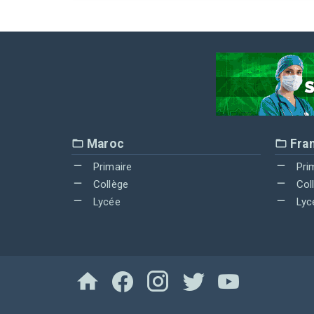
Maroc
Fra
Primaire
Pri
Collège
Col
Lycée
Lyc