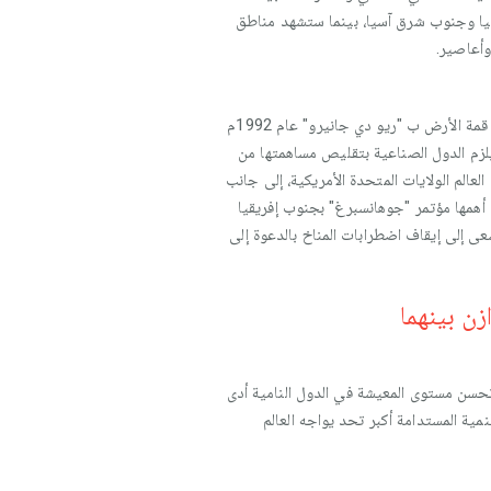
يا وجنوب شرق آسيا، بينما ستشهد مناطق
وأعاصير.
بدأ التفكير في مواجهة التغيرات المناخية مند مؤتمر "ستوكهولم" سنة 1972م الذ أقر إنشاء برنامج الأمم المتحدة للبيئة، تلا ذلك قمة الأرض ب "ريو دي جانيرو" عام 1992م
اتفاقية الإطار حول التغيرات المناخية، الشيء الذي تحقق في برتوكول "كيوطو" عام 1997م الذي يلزم الدول الصناعية بتقليص مساهمتها من
ر دولة ملوثة للجو في العالم الولايات المتحدة الأمريكية، إلى جانب
 أهمها مؤتمر "جوهانسبرغ" بجنوب إفريقيا
وتسعى إلى إيقاف اضطرابات المناخ بالدعوة إلى
زن بينهما
وتحسن مستوى المعيشة في الدول النامية أدى
مية المستدامة أكبر تحد يواجه العالم