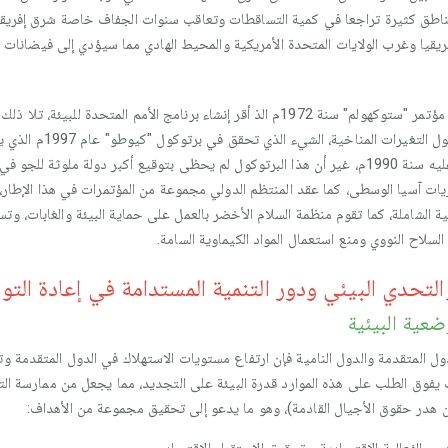
اطق كثيرة تراجعا في كمية التساقطات وتعاقب سنوات الجفاف خاصة شرق إفريق
قيا وغرب الولايات المتحدة الأمريكية والمحيط الهادي مما سيؤدي إلى فيضانات 
حيت وقعت حكومات العالم ال
انبعاث الغازات الدفيئة بنسبة %5.5 عما كان عليه سنة 1990م، غير أن هذا البرتوكول لم يحظى بتوقيع أكب
يات آسيا الوسطى، كما عقد المنتظم الدولي مجموعة من المؤتمرات في هذا الإطار،
 التنمية الشاملة، كما تقوم منظمة السلام الأخضر بالعمل على حماية البيئة والغابات، 
سلاح النووي ومنع استعمال المواد الكيماوية السامة.
لتحدي البيئي ودور التنمية المستدامة في إعادة التوا
ضعية البيئية
دول المتقدمة والدول النامية فإن ارتفاع مستويات الاستهلاك في الدول المتقدمة 
يفوق الطلب على هذه الموارد قدرة البيئة على التجديد، مما يجعل من ممارسة التن
ر حقوق الأجيال القادمة)، وهو ما يدعو إلى تحقيق مجموعة من الأهداف: