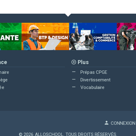
nce
Plus
maire
Prépas CPGE
lège
Divertissement
ée
Vocabulaire
CONNEXION
© 2026
ALLOSCHOOL
. TOUS DROITS RÉSERVÉS.