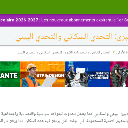
colaire 2026-2027
: Les nouveaux abonnements expirent le 1er S
برى: التحدي السكاني والتحدي البيئي
 الأولى
المجال العالمي والتحديات الكبرى: التحدي السكاني والتحدي البيئي
حديين البيئي والسكاني، مما يعجل بحدوث تحولات سياسية واقتصادية واجتماعية ك
وتحقيق التنمية المستديمة، في الوقت الذي يرتفع فيه عدد السكان، مما يرفع من 