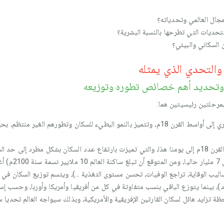
جال العالمي وتحدياته؟
لتحديات التي تطرحها بالنسبة البشرية؟
 السكاني والبيئي؟
التحدي الذي يمثله
وتحديد أهم خصائص تطوره وتوزيعه
بمرحلتين رئيسيتين هما:
المرحلة الأولى: تغطي جل التاريخ البشري إلى أواسط القرن 18م، وتتميز بالنمو البطيء للسكا
المرحلة الثانية: تمتد زمنيا من أواسط القرن 18م إلى يومنا هذا، والتي تميزت بارتفاع عدد السكان بشك
السكان من مليار 
ليب الوقاية، تراجع الوفيات، تحسن مستوى التغذية ...)، ويتسم توزيع السكان في ا
ة تزايد هائل لسكان القارتين الإفريقية والأمريكية، وبذلك سيواجه العالم تحديا