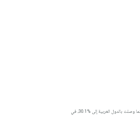
انتشار الأمية (حوالي 862 مليون شخص، وتسجل أكبر نسبة بالدول النامية %36.4، وأقل نسبة بالدول المتقدمة %1.2، بينما وصلت بالدول العربية إلى %30.1، في