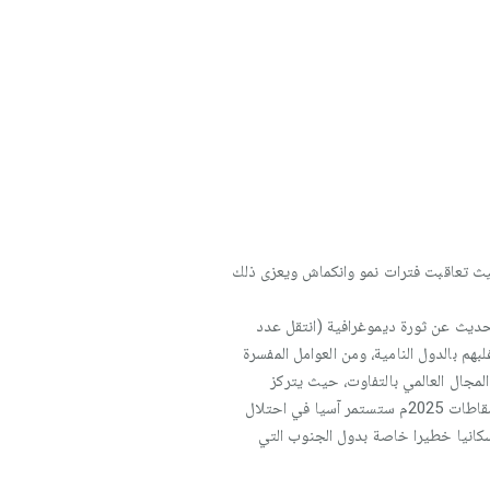
ن وتطورهم الغير منتظم، بحيث تعاقبت فترات نمو وانكماش ويعزى ذلك
ل مطرد إلى حد الحديث عن ثورة ديموغرافية (انتقل عدد
نسمة سنة 1750م إلى 7 مليار حاليا، ومن المتوقع أن تبلغ ساكنة العالم 10 ملايير نسمة سنة 2100م) أغلبهم بالدول النامية، ومن العوامل المفسرة
لمجال العالمي بالتفاوت، حيث يتركز
معظمهم بالقارة الأسيوية (الصين، والهند)، بينما يتوزع الباقي بنسب متفاوتة في كل من أفريقيا وأمريكا وأوربا، وحسب إسقاطات 2025م ستستمر آسيا في احتلال
 سكانيا خطيرا خاصة بدول الجنوب التي