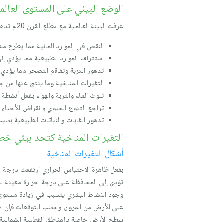
الوضع البيئي على المستوى العال
عرفت البيئة العالمية مع مطلع القرن 20م تدهورا خطيرا بفعل الضغط السكاني عليها حتى أصبحت مهددة بالاستتراف، وتتضح مظاهر هذا الخطر في:
النقص في الموارد المائية مما يطرح مشك
استتراف الموارد الطبيعية مما يؤدي إل
تدهور التربة وتفاقم التصحر مما يؤدي إل
التغيرات المناخية وما ينتج عنها من 
تلوث الماء والتربة والهواء بفعل أنش
تراجع التنوع الحيوي وانقراض الأحياء.
تدهور الغابات والنباتات الطبيعية بسبب الاجتثاث (13 مليون هكتار سنويا)، وتتصدر أمريكا الجنوب
التغيرات المناخية كتحد بيئي خطي
أشكال التغيرات المناخية
بفعل ظاهرة الاحتباس الحراري ارتفعت درجة 
تؤدي إلى المحافظة على درجة حرارة معينة للأ
وجود النشاط البشري يتسبب في زيادة مستوى ال
على الأرض من المرور، وحسب التوقعات فإن ه