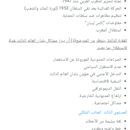
لجنة تحرير المغرب العربي منذ 1947.
الحركة الفدائية بعد نفي السلطان 1953 (ثورة الملك والشعب).
تنظيم مظاهرات ضد سلطات الحماية.
مفاوضات "إكس ليبان".
استقلال المغرب.
الفقرة الثالثة: ينتظر من المترشح(ة) أن يبرز مشاكل بلدان العالم الثالث غداة
الاستقلال بما يفيد:
الصراعات الحدودية الموروثة عن الاستعمار.
عدم الاستقرار السياسي.
التدخل الأجنبي في شؤون بلدان العالم الثالث.
التبعية الاقتصادية.
الثقل الديموغرافي.
ارتفاع المديونية الخارجية.
مشاكل اجتماعية..
المستوى الثالث: الجانب الشكلي
لغة سليمة من الأخطاء.
خط واضح ومقروء.