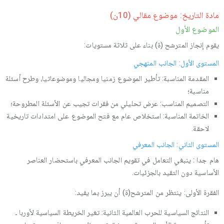
مادة التاريخ: موضوع مقالي (10ن)
الموضوع الأول
يقوم إنجاز المترشح (ة) بناء على ثلاثة مستويات:
المستوى الأول: الجانب المنهجي
المقدمة المناسبة: تأطير الموضوع زمنيا ومجاليا وموضوعاتيا، وطرح أسئلة
مناسبة؛
التصميم المناسب: عرض تحليلي من فقرات تجيب عن الأسئلة المطروحة؛
الخاتمة المناسبة: استخلاص عام مع فتح الموضوع على امتدادات تاريخية
لاحقة.
المستوى الثاني: الجانب المعرفي
هام جدا : ينبغي التعامل في تقويم الجانب المعرفي باستحضار العناصر
الأساسية دون التقيد بالجزئيات.
الفقرة الأولى: ينتظر من المترشح(ة) أن يبرز بما يفيد:
النتائج السياسية للحرب العالمية الثانية: تغير الخريطة السياسية لأوربا ـ