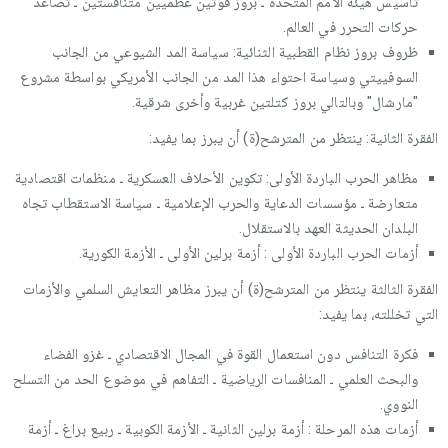
تأسيس هيئة الأمم المتحدة ـ بروز قوتين عظميين متنافستين ـ تصاعد
حركات التحرر في العالم.
ظروف بروز نظام القطبية الثنائية: سياسة المد الشيوعي من الجانب
السوفييتي وسياسة احتواء هذا المد من الجانب الأمريكي بواسطة مشروع
"مارشال" وبالتالي بروز كتلتين غربية وأخرى شرقية.
الفقرة الثانية: ينتظر من المترشح(ة) أن يبرز بما يفيد:
مظاهر الحرب الباردة الأولى: تكوين الأحلاف العسكرية ـ منظمات اقتصادية
متعارضة ـ مؤسسات الدعاية والحرب الإعلامية ـ سياسة الاستقطاب تجاه
البلدان الحديثة العهد بالاستقلال.
أزمات الحرب الباردة الأولى : أزمة برلين الأولى ـ الأزمة الكورية.
الفقرة الثالثة ينتظر من المترشح(ة) أن يبرز مظاهر التعايش السلمي والأزمات
التي تخللته، بما يفيد:
فكرة التنافس دون استعمال القوة في المجال الاقتصادي ـ غزو الفضاء
والبحث العلمي ـ المنافسات الرياضية ـ التفاهم في موضوع الحد من التسلح
النووي.
أزمات هذه المرحلة : أزمة برلين الثانية ـ الأزمة الكوبية ـ ربيع براغ ـ أزمة