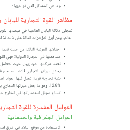
وما هي المشاكل التي تواجهها؟
مظاهر القوة التجارية لليابان و
تتجلى مكانة اليابان العالمية في هيمنتها ال
العالم، ومن أبرز المؤشرات الدالة على ذلك نذكر
احتلالها للمرتبة الثالثة من حيث قيمة الناتج الإجمالي الداخلي الخام بما 
مساهمتها في التجارة الدولية: فهي القوة الاقتصادية ال
تعدد شركائها التجاريين: حيث تتعامل 
يحقق ميزانها التجاري فائضا لصالحه، 
%12،8، وهو ما جعل ميزانها التجاري يحقق فائضا يقدر ب 80 مليار دولار سنة 2006م.
اتساع مجال استثماراتها في الخارج حيث بلغت مثلا نسبة %44 في أمريكا الشمال
العوامل المفسرة للقوة التجارية 
العوامل الجغرافية والخدماتية
الاستفادة من موقع البلاد في شرق آسيا