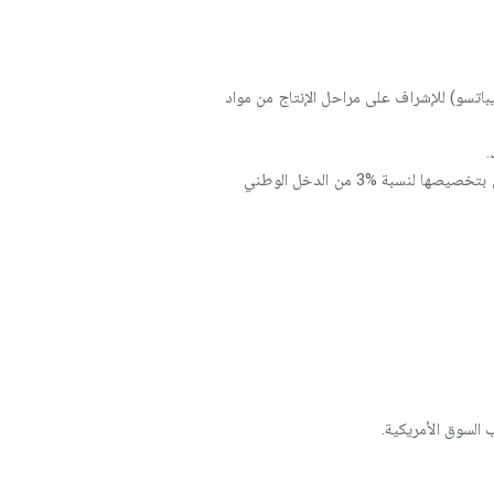
يباتسو) للإشراف على مراحل الإنتاج من مواد
.
دور الدولة في تشجيع البحث العلمي: ويتجسد من خلال نسج علاقة متينة بين الجامعات ومراكز البحث العلمي والصناعي بتخصيصها لنسبة %3 من الدخل الوطني