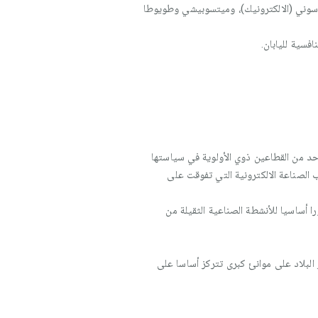
وني (الالكترونيك)، وميتسوبيشي وطويوطا
فسية لليابان.
واحد من القطاعين ذوي الأولوية في سياستها
المرتبة الأولى عالميا)، إلى جانب الصناعة الالكترونية التي تفوقت على
ا أساسيا للأنشطة الصناعية الثقيلة من
لبلاد على موانئ كبرى تتركز أساسا على