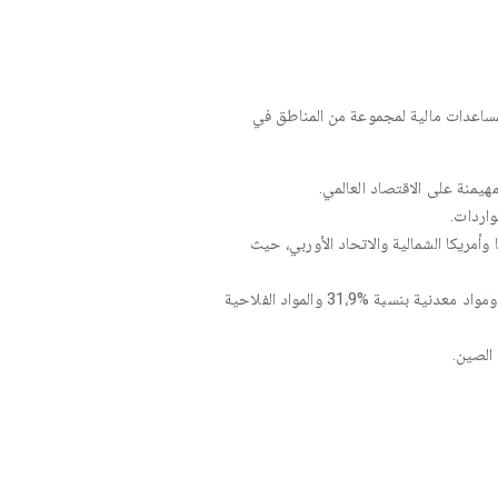
لمساعدات مالية لمجموعة من المناطق في
أمريكا الشمالية والاتحاد الأوربي، حيث
بنية تجارية قوية: تمثل فيها المواد الصناعية نسبة كبيرة %91،9 من الصادرات، أما الواردات فتتكون أساسا من محروقات ومواد معدنية بنسبة %31،9 والمواد الفلاحية