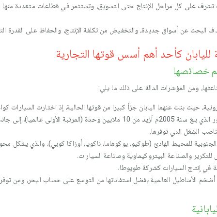
رف على كل مراحل الإنتاج حتى التسويق، وتستثمر في قطاعات متعددة منها س
هدف البحث عن أسواق جديدة، والتخفيض من تكلفة الإنتاج، والحفاظ على القدرة التنا
 لليابان كأحد أهم أسس قوتها التجارية
هم خصائصها
عتها، ومن المؤشرات الدالة على ذلك ما يلي:
ونية، حيث بنت عنهما اليابان جزأ كبيرا من قوتها الحالية، إذ اختارت السيارات ك
الصناعية الوطنية بفضل إنتاجها المتطور الذي بلغ سنة 2005م أزيد من 10 ملايين وحدة (
اصب الشغل التي توفرها.
لجنوبية للمحيط الهادئ (طوكيو، يوكوهاما، ناكويا، أوزاكا كوبي)، والذي يشكل محور
لتكرير والصناعة البيتروكيماوية وصناعة السيارات.
مة في إنتاج السيارات كشركة طويوطا.
ضخم الأساطيل العالمية بفضل استفادتها من التوسع على حساب البحر، ومن توفر ا
ابانية