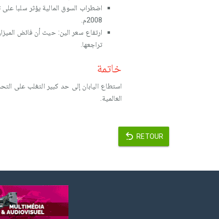
2008م.
ارتفاع سعر الين: حيث أن فائض الميزان 
تراجعها.
خاتمة
استطاع اليابان إلى حد كبير التغلب على التح
العالمية.
RETOUR