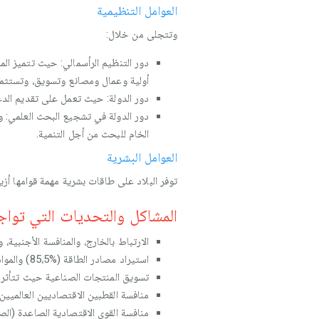
العوامل التنظيمية
وتتجلى من خلال:
دور التنظيم الرأسمالي: حيث تتميز الم
أولية وعمال ومصانع وتسويق، وتستثمر
دور الدولة: حيث تعمل على تقديم الدعم
الخام للبحث من أجل التنمية.
العوامل البشرية
توفر البلاد على طاقات بشرية مهمة قوامها أزيد من 80 مليون نسمة، تتميز بالتأهيل المهني الجيد والانضباط والتف
المشاكل والتحديات التي تواجه
الارتباط بالخارج، والمنافسة الأجنبية، وا
استيراد مصادر الطاقة (%85،5) والمواد الفلاحية (%54).
تسويق المنتجات الصناعية حيث تتأثر بتقلبات الأسواق العالمية كما
منافسة القطبين الاقتصاديين العالميين (
منافسة القوى الاقتصادية الصاعدة (الصي