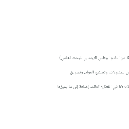
دور الدولة: تقديم المساعدات والمعلومات للمقاولات، تشجيع البحث العلمي من أجل تنمية الصناعة والتجارة (تخصيص %3 من الناتج الوطني الإجمالي للبحث العلمي)،
 للمقاولات، وتصنيع المواد، وتسويق
دور السكان: التوفر على كثافة سكانية مهمة 127،9 مليون نسمة، تمثل فيها الفئة القادرة على العمل %66،7، يشتغل منها %69،6 في القطاع الثالث، إضافة إلى ما يميزها