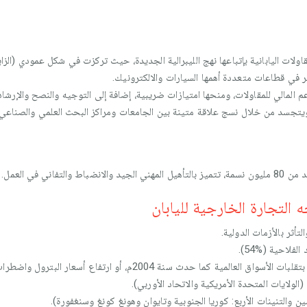
قاولات اليابانية بإتباعها نهج الليبرالية الجديدة، حيث تركزت في شكل عمودي (الزا
 في قطاعات متعددة أهمها السيارات والالكترونيك.
 المالي للمقاولات، ومنحها امتيازات ضريبية، إضافة إلى التوجيه والنصح والإرشاد
اني في العمل.
 التجارة الخارجية لليابان
لتأثر بالأزمات الدولية.
 حدث سنة 2004م، أو ارتفاع أسعار البترول واضطراب السوق الأمريكية.
الولايات المتحدة الأمريكية والاتحاد الأوربي).
ن والتنينات الأربع: كوريا الجنوبية وتايوان وهونغ كونغ وسنغفورة).