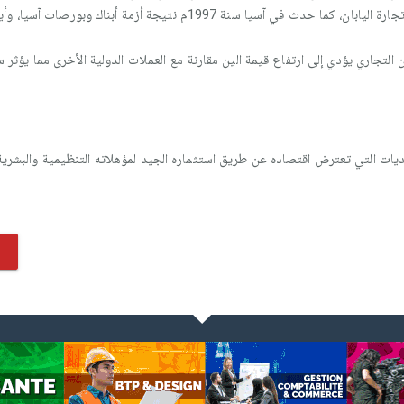
اضطراب السوق المالية يؤثر سلبا على تجارة اليابان، كما حدث في آسيا سنة 1997
التجاري يؤدي إلى ارتفاع قيمة الين مقارنة مع العملات الدولية الأخرى مما يؤثر س
ديات التي تعترض اقتصاده عن طريق استثماره الجيد لمؤهلاته التنظيمية والبشرية