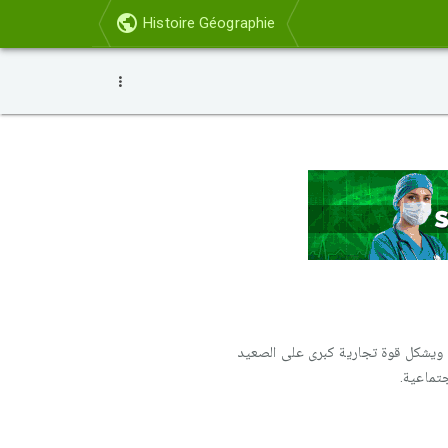
Histoire Géographie
قوس شرق آسيا، تبلغ مساحته 378000 كلم مربعا، ويسكنه حوالي 127،9 مليون نسمة، ويشكل قوة تجارية كبرى على الصعيد
تماعية.