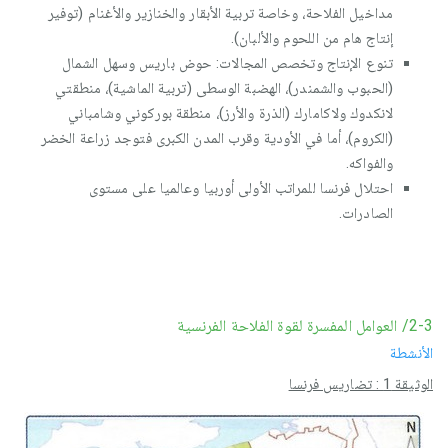
مداخيل الفلاحة، وخاصة تربية الأبقار والخنازير والأغنام (توفير
إنتاج هام من اللحوم والألبان).
تنوع الإنتاج وتخصص المجالات: حوض باريس وسهل الشمال
(الحبوب والشمندر)، الهضبة الوسطى (تربية الماشية)، منطقتي
لانكدوك ولاكامارك (الذرة والأرز)، منطقة بوركوني وشامباني
(الكروم)، أما في الأودية وقرب المدن الكبرى فتوجد زراعة الخضر
والفواكه.
احتلال فرنسا للمراتب الأولى أوربيا وعالميا على مستوى
الصادرات.
2-3/ العوامل المفسرة لقوة الفلاحة الفرنسية
الأنشطة
الوثيقة 1 : تضاريس فرنسا