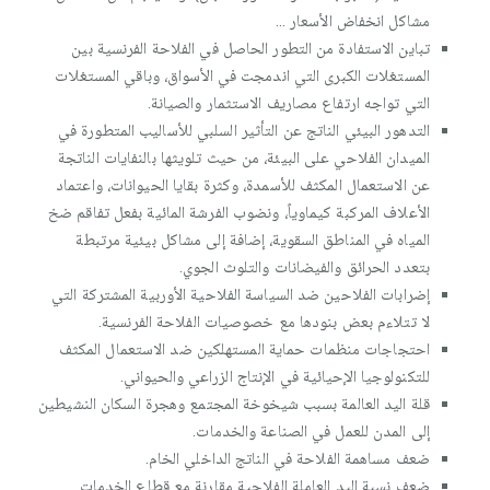
مشاكل انخفاض الأسعار ...
تباين الاستفادة من التطور الحاصل في الفلاحة الفرنسية بين
المستغلات الكبرى التي اندمجت في الأسواق، وباقي المستغلات
التي تواجه ارتفاع مصاريف الاستثمار والصيانة.
التدهور البيئي الناتج عن التأثير السلبي للأساليب المتطورة في
الميدان الفلاحي على البيئة، من حيث تلويثها بالنفايات الناتجة
عن الاستعمال المكثف للأسمدة، وكثرة بقايا الحيوانات، واعتماد
الأعلاف المركبة كيماوياً، ونضوب الفرشة المائية بفعل تفاقم ضخ
المياه في المناطق السقوية، إضافة إلى مشاكل بيئية مرتبطة
بتعدد الحرائق والفيضانات والتلوث الجوي.
إضرابات الفلاحين ضد السياسة الفلاحية الأوربية المشتركة التي
لا تتلاءم بعض بنودها مع خصوصيات الفلاحة الفرنسية.
احتجاجات منظمات حماية المستهلكين ضد الاستعمال المكثف
للتكنولوجيا الإحيائية في الإنتاج الزراعي والحيواني.
قلة اليد العالمة بسبب شيخوخة المجتمع وهجرة السكان النشيطين
إلى المدن للعمل في الصناعة والخدمات.
ضعف مساهمة الفلاحة في الناتج الداخلي الخام.
ضعف نسبة اليد العاملة الفلاحية مقارنة مع قطاع الخدمات