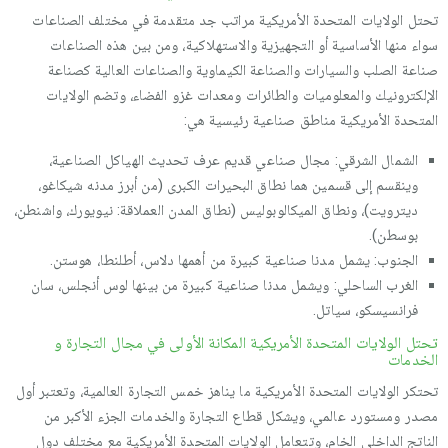
تحتل الولايات المتحدة الأمريكية مراتب جد متقدمة في مختلف الصناعات
سواء منها الأساسية أو التجهيزية والاستهلاكية، ومن بين هذه الصناعات
صناعة الصلب والسيارات والصناعة الكيماوية والصناعات العالية كصناعة
الإلكترونيك والمعلوميات والطائرات ومعدات غزو الفضاء، وتضم الولايات
المتحدة الأمريكية مناطق صناعية رئيسية هي:
الشمال الشرقي: مجال صناعي قديم عرف تحديث الهياكل الصناعية،
وينقسم إلى قسمين هما نطاق البحيرات الكبرى (من أبرز مدنه شيكاغو،
ديترويت)، ونطاق الميكالوبوليس (نطاق المدن العملاقة: نيويورك، واشنطن،
بوسطن).
الجنوب: يشمل مدنا صناعية كبيرة من أهمها دلاس، أطلنطا، هوستن.
الغرب الساحلي: ويشمل مدنا صناعية كبيرة من بينها لوس أنجلس، سان
فرانسيسكو، سياتل.
تحتل الولايات المتحدة الأمريكية المكانة الأولى في مجال التجارة و
الخدمات
تحتكر الولايات المتحدة الأمريكية ما يناهز خمس التجارة العالمية، وتعتبر أول
مصدر ومستورد عالمي، ويشكل قطاع التجارة والخدمات الجزء الأكبر من
الناتج الداخلي الخام، وتتعامل الولايات المتحدة الأمريكية مع مختلف دول