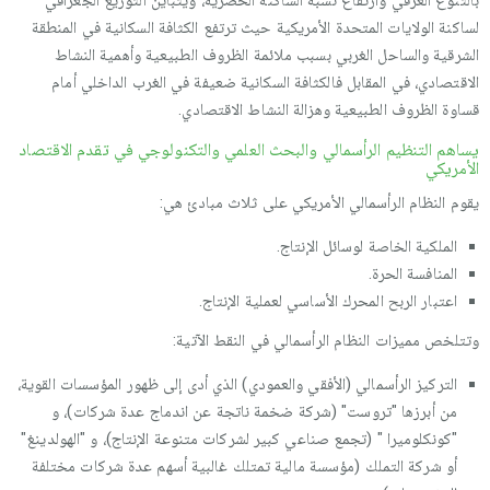
بالتنوع العرقي وارتفاع نسبة الساكنة الحضرية، ويتباين التوزيع الجغرافي
لساكنة الولايات المتحدة الأمريكية حيث ترتفع الكثافة السكانية في المنطقة
الشرقية والساحل الغربي بسبب ملائمة الظروف الطبيعية وأهمية النشاط
الاقتصادي، في المقابل فالكثافة السكانية ضعيفة في الغرب الداخلي أمام
قساوة الظروف الطبيعية وهزالة النشاط الاقتصادي.
يساهم التنظيم الرأسمالي والبحث العلمي والتكنولوجي في تقدم الاقتصاد
الأمريكي
يقوم النظام الرأسمالي الأمريكي على ثلاث مبادئ هي:
الملكية الخاصة لوسائل الإنتاج.
المنافسة الحرة.
اعتبار الربح المحرك الأساسي لعملية الإنتاج.
وتتلخص مميزات النظام الرأسمالي في النقط الآتية:
التركيز الرأسمالي (الأفقي والعمودي) الذي أدى إلى ظهور المؤسسات القوية،
من أبرزها "تروست" (شركة ضخمة ناتجة عن اندماج عدة شركات)، و
"كونكلوميرا " (تجمع صناعي كبير لشركات متنوعة الإنتاج)، و "الهولدينغ"
أو شركة التملك (مؤسسة مالية تمتلك غالبية أسهم عدة شركات مختلفة