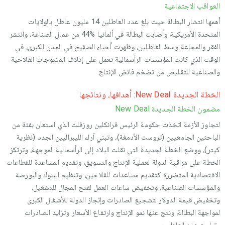
العواقب الاجتماعية
أهمها انتشار البطالة حيث بلغ عدد العاطلين 14 مليون عاطل بالولايات
المتحدة الأمريكية، وأصابت البطالة في ألمانيا %44 من عمال الصناعة، وانتشر
الفقر والمجاعة وسط العاطلين، وظهرت أحياء الصفيح في المدن الكبرى، في
الوقت الذي كانت المؤسسات الرأسمالية تعمل على إتلاف المنتوجات الفلاحية
والصناعية للتقليص من تضخم فائض الإنتاج.
الخطة الجديدة New Deal: أهدافها، ونتائجها
مضمون الخطة الجديدة New Deal
لتجاوز الأزمة اتخذت حكومة الرئيس فرانكلين روزفلت الذي استعان بفئة من
الباحثين الجامعيين (تروست الأدمغة)، وتبني آراء الليبراليين الجدد (نظرية
كيتر)، ووضع الخطة الجديدة التي نقلت البلاد إلى الرأسمالية الموجهة، وترتكز
الخطة على مراقبة الدولة لعملية الإنتاج والتسويق، وتقديم المساعدة للقطاعات
الاقتصادية المتضررة كتقديم مساعدات للفلاحين، وتنظيم البنوك والبورصة
والمؤسسات الصناعية، وتخفيض ساعات العمل لفتح المجال للتشغيل،
وتخفيض قيمة الدولار لتشجيع الصادرات وإنجاز الدولة للأشغال الكبرى
لمواجهة البطالة، ونتج عنها نمو الإنتاج وارتفاع الأسعار وتزايد الصادرات