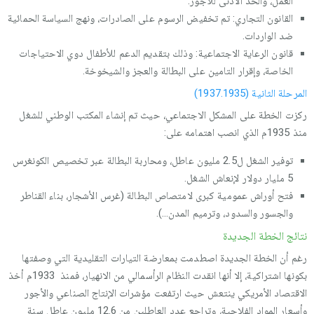
العمل، والحد الأدنى للأجور.
القانون التجاري: تم تخفيض الرسوم على الصادرات، ونهج السياسة الحمائية
ضد الواردات.
قانون الرعاية الاجتماعية: وذلك بتقديم الدعم للأطفال دوي الاحتياجات
الخاصة، وإقرار التامين على البطالة والعجز والشيخوخة.
المرحلة الثانية (1937.1935)
ركزت الخطة على المشكل الاجتماعي، حيث تم إنشاء المكتب الوطني للشغل
منذ 1935م الذي انصب اهتمامه على:
توفير الشغل ل2.5 مليون عاطل، ومحاربة البطالة عبر تخصيص الكونغرس
5 مليار دولار لإنعاش الشغل.
فتح أوراش عمومية كبرى لامتصاص البطالة (غرس الأشجار، بناء القناطر
والجسور والسدود، وترميم المدن...).
نتائج الخطة الجديدة
رغم أن الخطة الجديدة اصطدمت بمعارضة التيارات التقليدية التي وصفتها
بكونها اشتراكية، إلا أنها انقدت النظام الرأسمالي من الانهيار، فمنذ 1933م أخذ
الاقتصاد الأمريكي ينتعش حيث ارتفعت مؤشرات الإنتاج الصناعي والأجور
وأسعار المواد الفلاحية، وتراجع عدد العاطلين من 12.6 مليون عاطل سنة