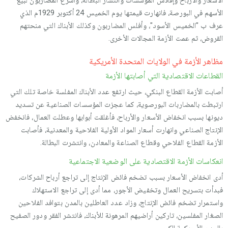
الأسعار والأرباح وإفلاس المؤسسات وانتشار البطالة، وأسرع المضاربون لبيع
الأسهم في البورصة، فانهارت قيمتها يوم الخميس 24 أكتوبر 1929م الذي
عرف ب "الخميس الأسود"، وأفلس المضاربون وكذلك الأبناك التي منحتهم
القروض، ثم عمت الأزمة المجالات الأخرى.
مظاهر الأزمة في الولايات المتحدة الأمريكية
القطاعات الاقتصادية التي أصابتها الأزمة
أصابت الأزمة القطاع البنكي، حيث ارتفع عدد الأبناك المفلسة خاصة تلك التي
ارتبطت بالمضاربات البورصوية، كما عجزت المؤسسات الصناعية عن تسديد
ديونها بسبب انخفاض الأسعار والأرباح، فأغلقت أبوابها وعطلت العمال، فانخفض
الإنتاج الصناعي وانهارت أسعار المواد الأولية الفلاحية والمعدنية، فأصابت
الأزمة القطاع الفلاحي وقطاع الصناعة والمعادن، وانتشرت البطالة.
انعكاسات الأزمة الاقتصادية على الوضعية الاجتماعية
أدى انخفاض الأسعار بسبب تضخم فائض الإنتاج إلى تراجع أرباح الشركات،
فبدأت بتسريح العمال وتخفيض الأجور، مما أدى إلى تراجع الاستهلاك
واستمرار تضخم فائض الإنتاج، وزاد عدد العاطلين بالمدن بتوافد الفلاحين
الصغار المفلسين، تاركين أراضيهم المرهونة للأبناك، فانتشر الفقر ودور الصفيح