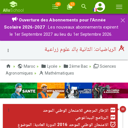
18
12
Basc
Allo
School
la
×
Ouverture des Abonnements pour l'Année
navi
Scolaire 2026-2027
: Les nouveaux abonnements expirent
le 1er Septembre 2027 au lieu du 1er Septembre 2026.
الرياضيات: الثانية باك علوم زراعية
Maroc
Lycée
2ème Bac
Sciences
Agronomiques
Mathématiques
الإطار المرجعي للامتحان الوطني الموحد
البرنامج البيداغوجي
الامتحان الوطني الموحد 2016 الدورة العادية: الموضوع