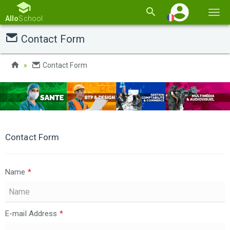
Basc
Allo
School
la
Contact Form
navi
Contact Form
Contact Form
Name
*
E-mail Address
*