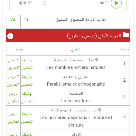
01:50
00:00
تقديم خدمة
المحتوى المتميز
Fr
Ar
الدورة الأولى (دروس وتمارين)
حصة
عنوان
موارد
الأعداد الصحيحة الطبيعية
وثيقة
*درس
1
Les nombres entiers naturels
تحميل
*تمارين
التوازي والتعامد
وثيقة
*درس
2
Parallélisme et orthogonalité
تحميل
*تمارين
المحسبة
وثيقة
درس
3
La calculatrice
تحميل
تمارين
الأعداد العشرية - قراءة وكتابة
وثيقة
درس
Les nombres décimaux - Lecture et
4
تحميل
تمارين
écriture
الزوايا
وثيقة
درس