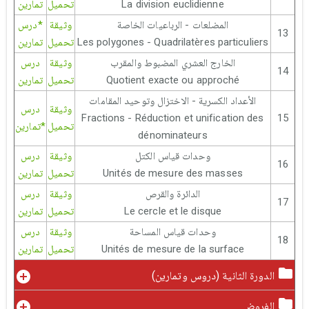
La division euclidienne
تحميل
تمارين
المضلعات - الرباعيات الخاصة
وثيقة
*درس
13
Les polygones - Quadrilatères particuliers
تحميل
تمارين
الخارج العشري المضبوط والمقرب
وثيقة
درس
14
Quotient exacte ou approché
تحميل
تمارين
الأعداد الكسرية - الاختزال وتوحيد المقامات
وثيقة
درس
Fractions - Réduction et unification des
15
تحميل
*تمارين
dénominateurs
وحدات قياس الكتل
وثيقة
درس
16
Unités de mesure des masses
تحميل
تمارين
الدائرة والقرص
وثيقة
درس
17
Le cercle et le disque
تحميل
تمارين
وحدات قياس المساحة
وثيقة
درس
18
Unités de mesure de la surface
تحميل
تمارين
الدورة الثانية (دروس وتمارين)
الفروض