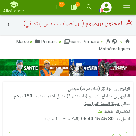
10
7
Basc
Allo
School
la
المحتوى بريميوم (الرياضيات سادس إبتدائي)
navi
Primaire
6ème Primaire
Maroc
Mathématiques
الولوج إلى الوثائق (سلايدرات) مجاني.
الولوج إلى مقاطع الفيديو (باستثناء *) مقابل اشتراك بقيمة
150 درهم
صالح
طيلة السنة الدراسية
.
للاشتراك اضغط
هنا
.
اتصل بنا:
80 45 15 40 06
(المكالمات وواتساب)