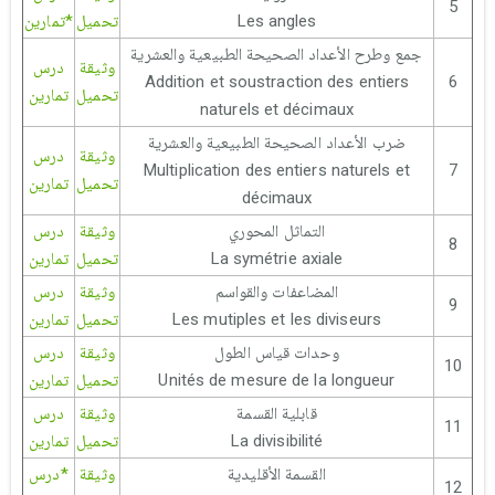
5
Les angles
تحميل
*تمارين
جمع وطرح الأعداد الصحيحة الطبيعية والعشرية
وثيقة
درس
Addition et soustraction des entiers
6
تحميل
تمارين
naturels et décimaux
ضرب الأعداد الصحيحة الطبيعية والعشرية
وثيقة
درس
Multiplication des entiers naturels et
7
تحميل
تمارين
décimaux
التماثل المحوري
وثيقة
درس
8
La symétrie axiale
تحميل
تمارين
المضاعفات والقواسم
وثيقة
درس
9
Les mutiples et les diviseurs
تحميل
تمارين
وحدات قياس الطول
وثيقة
درس
10
Unités de mesure de la longueur
تحميل
تمارين
قابلية القسمة
وثيقة
درس
11
La divisibilité
تحميل
تمارين
القسمة الأقليدية
وثيقة
*درس
12