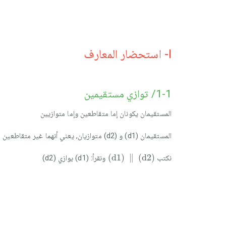
I- استحضار المعارف
1-1/ توازي مستقيمين
المستقيمان يكونان إما متقاطعين وإما متوازيين
المستقيمان (d1) و (d2) متوازيان, يعني أنهما غير متقاطعين
(
d
1
)
∥
(
d
2
)
(
d
1
)
∥
(
d
2
)
نكتب
ونقرأ: (d1) يوازي (d2)