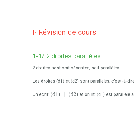
I- Révision de cours
1-1/ 2 droites parallèles
2 droites sont soit sécantes, soit parallèles
Les droites (d1) et (d2) sont parallèles, c'est-à-di
(
d
1
)
∥
(
d
2
)
(
d
1
)
∥
(
d
2
)
On écrit:
et on lit: (d1) est parallèle à