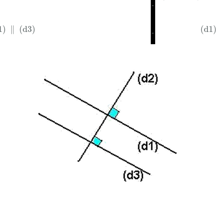
-
1
)
∥
(
d
3
)
(
d
1
)
1
)
∥
(
d
3
)
(
d
1
)
-