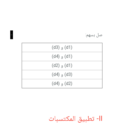
-
صل بسهم:
(d1) و (d3)
(d1) و (d4)
(d1) و (d2)
(d3) و (d4)
(d2) و (d4)
II- تطبيق المكتسبات