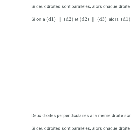
Si deux droites sont parallèles, alors chaque droite p
(
d
1
)
∥
(
d
2
)
(
d
2
)
∥
(
d
3
)
(
d
1
)
(
d
1
)
∥
(
d
2
)
(
d
2
)
∥
(
d
3
)
(
d
1
)
Si on a
et
, alors:
Deux droites perpendiculaires à la même droite son
Si deux droites sont parallèles, alors chaque droite