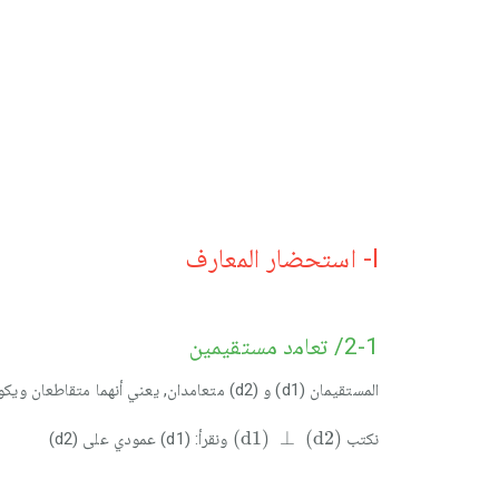
I- استحضار المعارف
2-1/ ﺗﻌﺎﻣﺩ مستقيمين
المستقيمان (d1) و (d2) متعامدان, يعني أنهما متقاطعان ويكونان زاوية قائمة
(
d
1
)
⊥
(
d
2
)
(
d
1
)
⊥
(
d
2
)
نكتب
ونقرأ: (d1) عمودي على (d2)