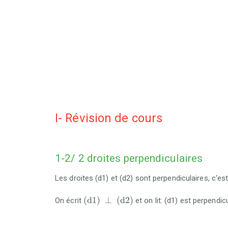
I- Révision de cours
1-2/ 2 droites perpendiculaires
Les droites (d1) et (d2) sont perpendiculaires, c'es
(
d
1
)
⊥
(
d
2
)
(
d
1
)
⊥
(
d
2
)
On écrit
et on lit: (d1) est perpendicu