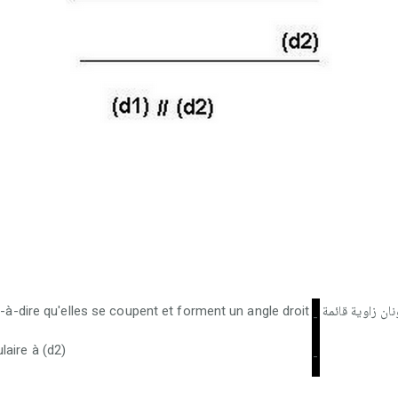
t-à-dire qu'elles se coupent et forment un angle droit
-
laire à (d2)
-