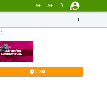
lité)
VIDÉO