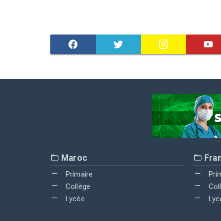
Maroc
Fra
Primaire
Pri
Collège
Col
Lycée
Lyc