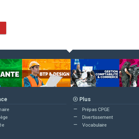
nce
Plus
maire
Prépas CPGE
lège
Divertissement
ée
Vocabulaire