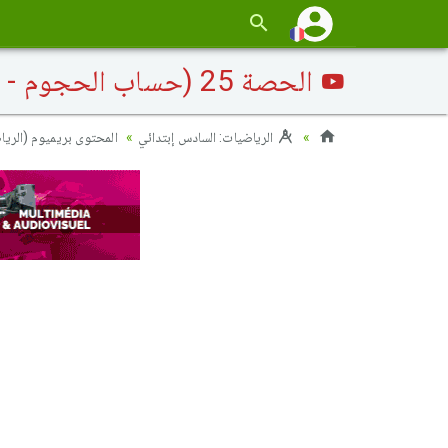
الحصة 25 (حساب الحجوم - التمارين)
الرياضيات: السادس إبتدائي
المحتوى بريميوم (الر)