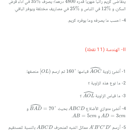
35
%
4800
يتقاضى كريم راتبا شهريا قدره
درهما؛ يصرف
في أداء قرض
25
%
12
%
25
%
12
%
السكن، و
في اللباس و
في مصاريف مختلفة ويوفر الباقي.
4- احسب ما يصرفه وما يوفره كريم.
II- الھندسة (11 نقطة)
ˆ
A
O
C
^
[
O
L
)
160
°
[
)
160
°
1- أنشئ زاوية
قياسها
ثم ارسم
منصفها.
O
L
A
O
C
2- ما نوع هذه الزاوية ؟
ˆ
A
O
L
^
3- ما قياس الزاوية
؟
A
O
L
ˆ
B
A
D
^
=
70
°
A
B
C
D
=
70
°
4- أنشئ متوازي الأضلاع
بحيث
و
B
A
D
A
B
C
D
A
B
=
5
c
m
A
D
=
3
c
m
=
5
=
3
و
.
A
B
c
m
A
D
c
m
A
B
C
D
A
'
B
'
C
'
D
'
'
'
'
'
5- أرسم
مماثل الشبه المنحرف
بالنسبة للمستقيم
A
B
C
D
A
B
C
D