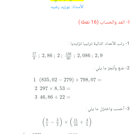
الأستاذ: بوزيد رشيد
I- العد والحساب (16 نقطة)
1- رتب الأعداد التالية ترتيبا تزايديا :
17
8
;
2
,
86
;
2
;
156
60
;
2
,
086
;
2
,
9
17
156
;
2
,
86
;
2
;
;
2
,
086
;
2
,
9
8
60
2- ضع وأنجز ما يلي :
1
2
3
835
297
46
,
86
,
×
02
8
÷
,
-
53
22
279
=
=
+
798
,
07
=
1
(
835
,
02
−
279
)
+
798
,
07
=
2
297
×
8
,
53
=
3
46
,
86
÷
22
=
3- أحسب واختزل ما يلي :
8
5
-
3
2
×
11
10
+
4
5
(
)
(
)
8
3
4
11
−
×
+
2
5
10
5
35
%
4800