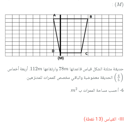
M
(
)
:
M
112
m
78
m
112
78
حديقة مثلثة الشكل قياس قاعدتها
وارتفاعها
. أربعة أخماس
m
m
4
5
(
)
4
الحديقة معشوشبة والباقي مخصص كممرات للمتنزهين.
5
m
2
2
6- أحسب مساحة الممرات ب
.
m
III- القياس (13 نقطة)