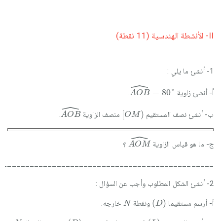
II- الأنشطة الھندسیة (11 نقطة)
1- أنشئ ما يلي :
ˆ
A
O
B
^
=
80
°
=
80
°
أ- أنشئ زاوية
.
A
O
B
ˆ
A
O
B
^
[
O
M
)
[
)
ب- أنشئ نصف المستقيم
منصف الزاوية
.
A
O
B
O
M
ˆ
A
O
M
^
ج- ما هو قياس الزاوية
؟
A
O
M
________________________________________________
2- أنشئ الشكل المطلوب وأجب عن السؤال :
D
N
(
)
أ- أرسم مستقيما
ونقطة
خارجه.
N
D
D
L
N