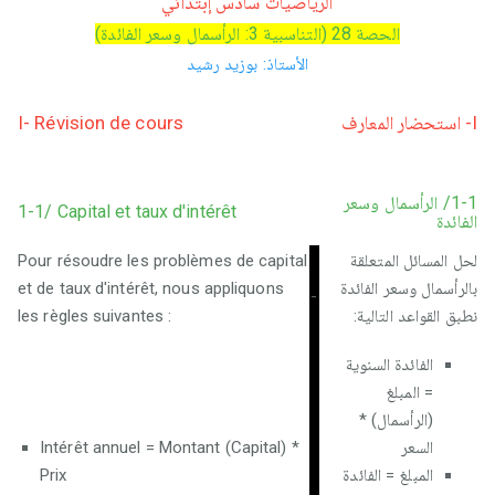
الرياضيات سادس إبتدائي
الحصة 28 (التناسبية 3: الرأسمال وسعر الفائدة)
الأستاذ: بوزيد رشيد
I- Révision de cours
I- استحضار المعارف
1-1/ الرأسمال وسعر
1-1/ Capital et taux d'intérêt
الفائدة
Pour résoudre les problèmes de capital
لحل المسائل المتعلقة
et de taux d'intérêt, nous appliquons
بالرأسمال وسعر الفائدة
-
les règles suivantes :
نطبق القواعد التالية:
الفائدة السنوية
= المبلغ
(الرأسمال) *
Intérêt annuel = Montant (Capital) *
السعر
Prix
المبلغ = الفائدة