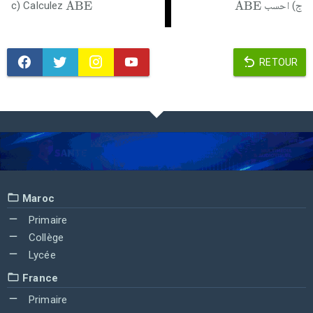
ˆ
ˆ
A
B
E
A
B
E
c) Calculez
ج) احسب
RETOUR
Maroc
Primaire
Collège
Lycée
France
Primaire