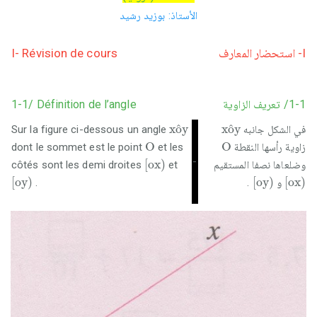
الأستاذ: بوزيد رشيد
I- Révision de cours
I- استحضار المعارف
1-1/ Définition de l’angle
1-1/ تعريف الزاوية
x
o
^
y
x
o
^
y
ˆ
ˆ
x
o
y
x
o
y
Sur la figure ci-dessous un angle
في الشكل جانبه
O
O
O
O
dont le sommet est le point
et les
زاوية رأسها النقطة
[
o
x
)
-
[
o
x
)
côtés sont les demi droites
et
وضلعاها نصفا المستقيم
[
o
y
)
[
o
y
)
[
o
x
)
[
o
y
)
[
o
y
)
[
o
x
)
.
.
و