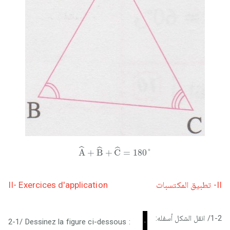
A
^
+
B
^
+
C
^
=
180
°
ˆ
ˆ
ˆ
A
+
B
+
C
=
180
°
II- Exercices d'application
II- تطبيق المكتسبات
1-2/ انقل الشكل أسفله:
2-1/ Dessinez la figure ci-dessous :
-