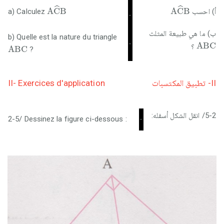
A
C
^
B
A
C
^
B
ˆ
ˆ
A
C
B
A
C
B
a) Calculez
أ) احسب
-
ب) ما هي طبيعة المثلث
b) Quelle est la nature du triangle
A
B
C
-
A
B
C
A
B
C
؟
A
B
C
?
II- Exercices d'application
II- تطبيق المكتسبات
5-2/ انقل الشكل أسفله:
2-5/ Dessinez la figure ci-dessous :
-