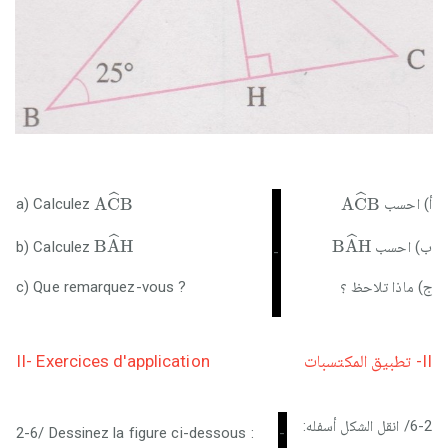
A
C
^
B
A
C
^
B
ˆ
ˆ
A
C
B
A
C
B
a) Calculez
أ) احسب
B
A
^
H
B
A
^
H
ˆ
ˆ
B
A
H
B
A
H
b) Calculez
ب) احسب
-
c) Que remarquez-vous ?
ج) ماذا تلاحظ ؟
II- Exercices d'application
II- تطبيق المكتسبات
6-2/ انقل الشكل أسفله:
2-6/ Dessinez la figure ci-dessous :
-