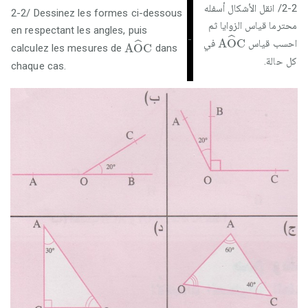
2-2/ انقل الأشكال أسفله
2-2/ Dessinez les formes ci-dessous
محترما قياس الزوايا ثم
en respectant les angles, puis
A
O
^
C
A
O
^
C
-
ˆ
A
O
C
احسب قياس
في
ˆ
A
O
C
calculez les mesures de
dans
كل حالة.
chaque cas.