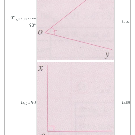
محصور بين °0 و
حادة
°90
قائمة
90 درجة