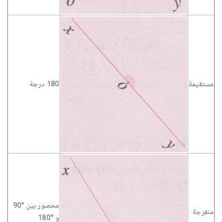
مستقيمة
180 درجة
محصور بين °90
منفرجة
و °180