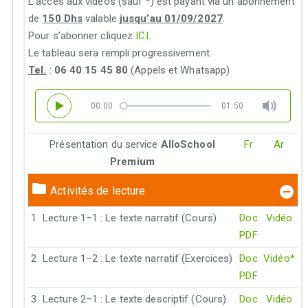
L’accès aux vidéos (sauf *) est payant via un abonnement
de
150 Dhs
valable
jusqu’au 01/09/2027
.
Pour s’abonner cliquez
ICI
.
Le tableau sera rempli progressivement.
Tel.
:
06 40 15 45 80
(Appels et Whatsapp)
00:00
01:50
Présentation du service
AlloSchool
Fr
Ar
Premium
Activités de lecture
1
Lecture 1–1 : Le texte narratif (Cours)
Doc
Vidéo
PDF
2
Lecture 1–2 : Le texte narratif (Exercices)
Doc
Vidéo*
PDF
3
Lecture 2–1 : Le texte descriptif (Cours)
Doc
Vidéo