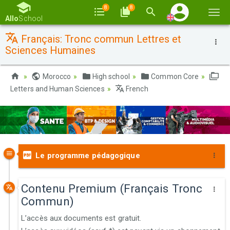
8
8
Togg
Allo
School
navi
Français: Tronc commun Lettres et
Sciences Humaines
Morocco
High school
Common Core
Letters and Human Sciences
French
Le programme pédagogique
Contenu Premium (Français Tronc
Commun)
L’accès aux documents est gratuit.