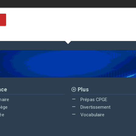
nce
Plus
maire
Prépas CPGE
lège
Divertissement
ée
Vocabulaire