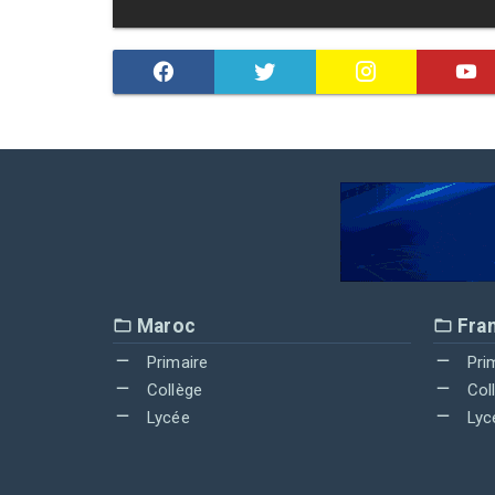
Maroc
Fra
Primaire
Pri
Collège
Col
Lycée
Lyc