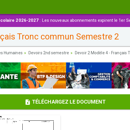
colaire 2026-2027
: Les nouveaux abonnements expirent le 1er S
ançais Tronc commun Semestre 2
ces Humaines
Devoirs 2nd semestre
Devoir 2 Modèle 4 - Françai
TÉLÉCHARGEZ LE DOCUMENT