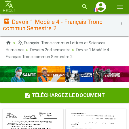
Basc
Retour
la
Devoir 1 Modèle 4 - Français Tronc
navi
commun Semestre 2
Français: Tronc commun Lettres et Sciences
Humaines
Devoirs 2nd semestre
Devoir 1 Modèle 4 -
Français Tronc commun Semestre 2
TÉLÉCHARGEZ LE DOCUMENT