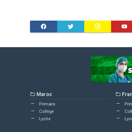
Maroc
Fra
Primaire
Pri
Collège
Col
Lycée
Lyc