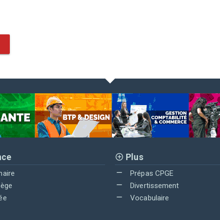
nce
Plus
maire
Prépas CPGE
lège
Divertissement
ée
Vocabulaire