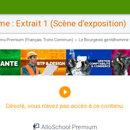
 : Extrait 1 (Scène d’exposition)
enu Premium (Français Tronc Commun)
Le Bourgeois gentilhomme : 
Désolé, vous n'avez pas accès à ce contenu.
AlloSchool Premium